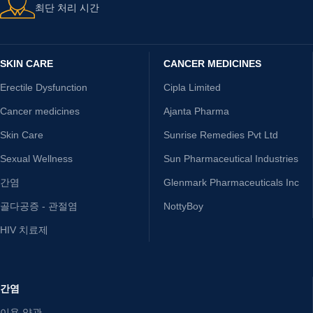
최단 처리 시간
SKIN CARE
CANCER MEDICINES
Erectile Dysfunction
Cipla Limited
Cancer medicines
Ajanta Pharma
Skin Care
Sunrise Remedies Pvt Ltd
Sexual Wellness
Sun Pharmaceutical Industries
간염
Glenmark Pharmaceuticals Inc
골다공증 - 관절염
NottyBoy
HIV 치료제
간염
이용 약관