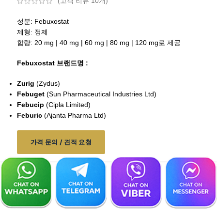
(고객 리뷰
10
개)
성분: Febuxostat
제형: 정제
함량: 20 mg | 40 mg | 60 mg | 80 mg | 120 mg로 제공
Febuxostat 브랜드명 :
Zurig
(Zydus)
Febuget
(Sun Pharmaceutical Industries Ltd)
Febucip
(Cipla Limited)
Feburic
(Ajanta Pharma Ltd)
가격 문의 / 견적 요청