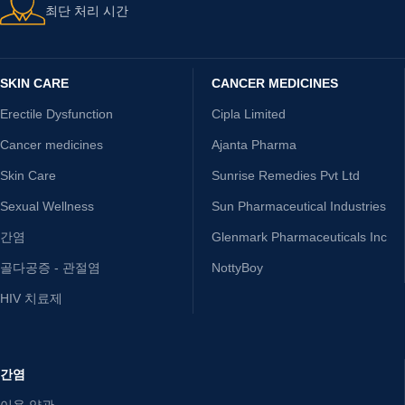
최단 처리 시간
SKIN CARE
CANCER MEDICINES
Erectile Dysfunction
Cipla Limited
Cancer medicines
Ajanta Pharma
Skin Care
Sunrise Remedies Pvt Ltd
Sexual Wellness
Sun Pharmaceutical Industries
간염
Glenmark Pharmaceuticals Inc
골다공증 - 관절염
NottyBoy
HIV 치료제
간염
이용 약관