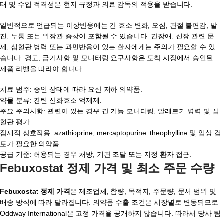
태 및 수입 적격성은 현지 규정과 의료 감독의 적용을 받습니다.
일반적으로 언급되는 이상반응에는 간 효소 변화, 오심, 관절 불편감, 발
진, 두통 또는 위장관 증상이 포함될 수 있습니다. 간장애, 신장 관련 문
제, 심혈관 병력 또는 과민반응이 있는 환자에게는 주의가 필요할 수 있
습니다. 경고, 금기사항 및 모니터링 요구사항은 도착 시장에서 승인된
제품 라벨을 따라야 합니다.
치료 범주: 승인 상태에 따라 요산 저하 의약품.
약물 분류: 잔틴 산화효소 억제제.
주요 주의사항: 관련이 있는 경우 간 기능 모니터링, 알레르기 병력 및 심
혈관 평가.
잠재적 상호작용: azathioprine, mercaptopurine, theophylline 및 임상 검
토가 필요한 의약품.
공급 기준: 허용되는 경우 처방, 기관 조달 또는 지정 환자 접근.
Febuxostat 정제 가격 및 최소 주문 수량
Febuxostat 정제 가격
은 제조업체, 함량, 목적지, 주문량, 문서 범위 및
배송 방식에 따라 달라집니다. 의약품 수출 조건은 시장별로 변동되므로
Oddway International은 고정 가격을 공개하지 않습니다. 따라서 당사 팀