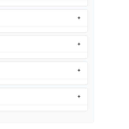
+
+
+
+