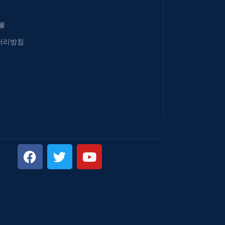
불
처리방침