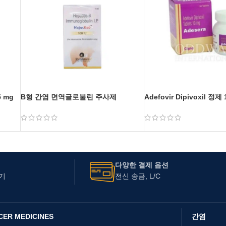
5 mg
B형 간염 면역글로불린 주사제
Adefovir Dipivoxil 정제 
다양한 결제 옵션
기
전신 송금, L/C
CER MEDICINES
간염