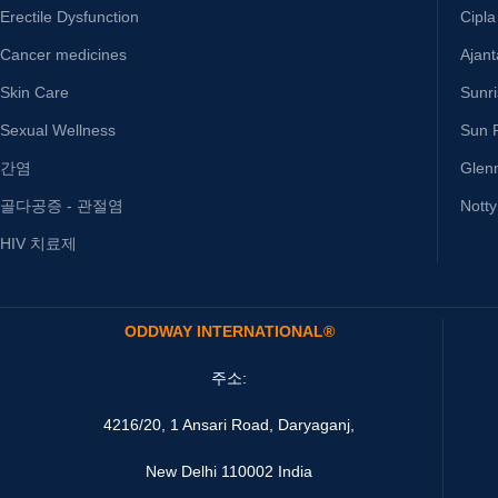
Erectile Dysfunction
Cipla
Cancer medicines
Ajan
Skin Care
Sunr
Sexual Wellness
Sun P
간염
Glen
골다공증 - 관절염
Nott
HIV 치료제
ODDWAY INTERNATIONAL®
주소:
4216/20, 1 Ansari Road, Daryaganj,
New Delhi 110002 India