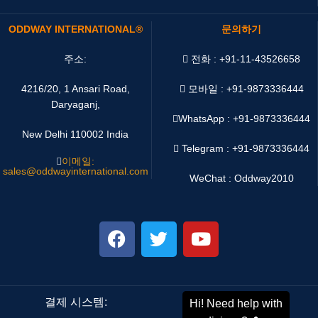
ODDWAY INTERNATIONAL®
문의하기
주소:
전화 : +91-11-43526658
4216/20, 1 Ansari Road,
모바일 : +91-9873336444
Daryaganj,
WhatsApp :
+91-9873336444
New Delhi 110002 India
Telegram : +91-9873336444
이메일:
sales@oddwayinternational.com
WeChat : Oddway2010
결제 시스템:
배송 시스템: