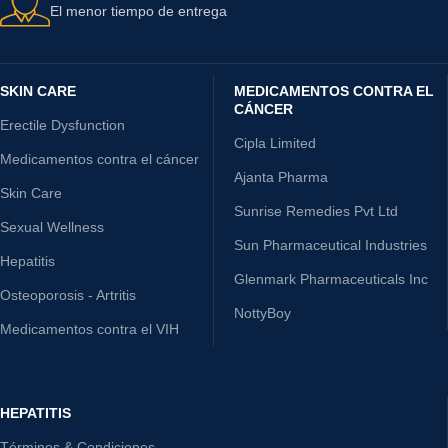
El menor tiempo de entrega
SKIN CARE
MEDICAMENTOS CONTRA EL
CÁNCER
Erectile Dysfunction
Cipla Limited
Medicamentos contra el cáncer
Ajanta Pharma
Skin Care
Sunrise Remedies Pvt Ltd
Sexual Wellness
Sun Pharmaceutical Industries
Hepatitis
Glenmark Pharmaceuticals Inc
Osteoporosis - Artritis
NottyBoy
Medicamentos contra el VIH
HEPATITIS
Términos & Condiciones