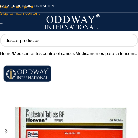
Skip to navigation
PAÍS
SERVICIOS
INFORMACIÓN
Skip to main content
Home
/
Medicamentos contra el cáncer
/
Medicamentos para la leucemia