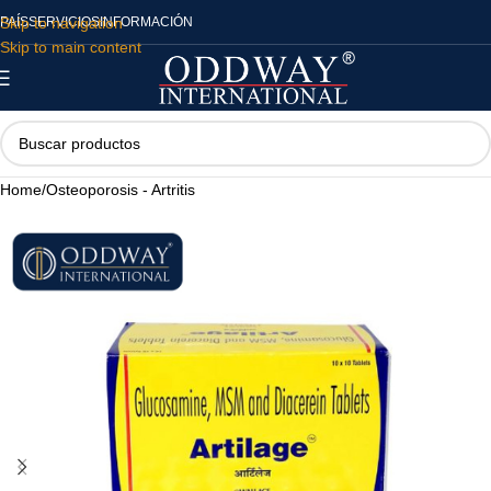
Skip to navigation
PAÍS
SERVICIOS
INFORMACIÓN
Skip to main content
Home
/
Osteoporosis - Artritis