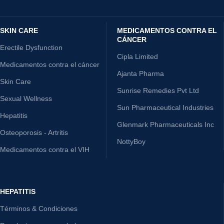
SKIN CARE
MEDICAMENTOS CONTRA EL
CÁNCER
Erectile Dysfunction
Cipla Limited
Medicamentos contra el cáncer
Ajanta Pharma
Skin Care
Sunrise Remedies Pvt Ltd
Sexual Wellness
Sun Pharmaceutical Industries
Hepatitis
Glenmark Pharmaceuticals Inc
Osteoporosis - Artritis
NottyBoy
Medicamentos contra el VIH
HEPATITIS
Términos & Condiciones