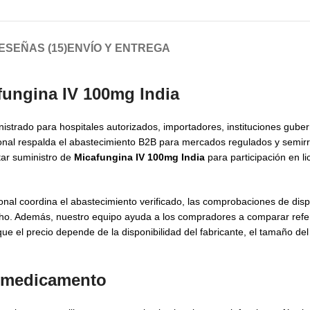
ESEÑAS (15)
ENVÍO Y ENTREGA
fungina IV 100mg India
strado para hospitales autorizados, importadores, instituciones gube
ional respalda el abastecimiento B2B para mercados regulados y semir
tar suministro de
Micafungina IV 100mg India
para participación en li
onal coordina el abastecimiento verificado, las comprobaciones de disp
acho. Además, nuestro equipo ayuda a los compradores a comparar ref
que el precio depende de la disponibilidad del fabricante, el tamaño del
el medicamento