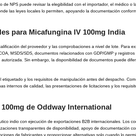
de NPS puede revisar la elegibilidad con el importador, el médico o la 
nde las leyes locales lo permiten, apoyando la documentación conform
les para Micafungina IV 100mg India
alificación del proveedor y las comprobaciones a nivel de lote. Para e
r COA, MSDS/SDS, documentos relacionados con GDP/GMP y registros
ro autorizada. Sin embargo, la disponibilidad de documentos puede dife
 el etiquetado y los requisitos de manipulación antes del despacho. Com
s internos de calidad, las presentaciones de licitaciones y los requis
V 100mg de Oddway International
tico indio con ejecución de exportaciones B2B internacionales. Los 
izaciones transparentes de disponibilidad, apoyo de documentación c
ones de fabricantes y proporcionar alternativas solo cuando lo permi