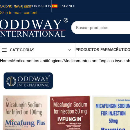
Skip to navigation
PAÍS
SERVICIOS
INFORMACIÓN
ESPAÑOL
Skip to main content
PRODUCTOS FARMACÉUTIC
CATEGORÍAS
Home
/
Medicamentos antifúngicos
/
Medicamentos antifúngicos inyectab