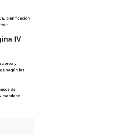
a, planificación
ente.
ina IV
a aérea y
rga según las
misos de
 y mantiene