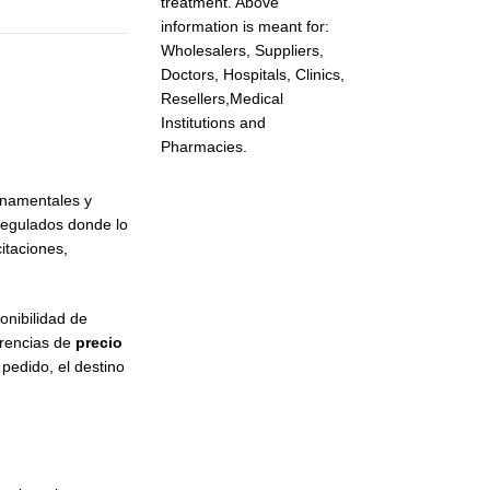
treatment. Above
information is meant for:
Wholesalers, Suppliers,
Doctors, Hospitals, Clinics,
Resellers,Medical
Institutions and
Pharmacies.
rnamentales y
regulados donde lo
citaciones,
onibilidad de
erencias de
precio
 pedido, el destino