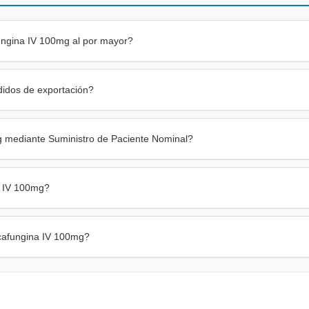
ungina IV 100mg al por mayor?
didos de exportación?
g mediante Suministro de Paciente Nominal?
a IV 100mg?
icafungina IV 100mg?