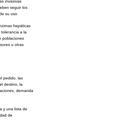
as invasivas
deben seguir los
 de su uso.
enzimas hepáticas
tolerancia a la
en poblaciones
sores u otras
l pedido, las
l destino, la
citaciones, demanda
 y una lista de
idad de