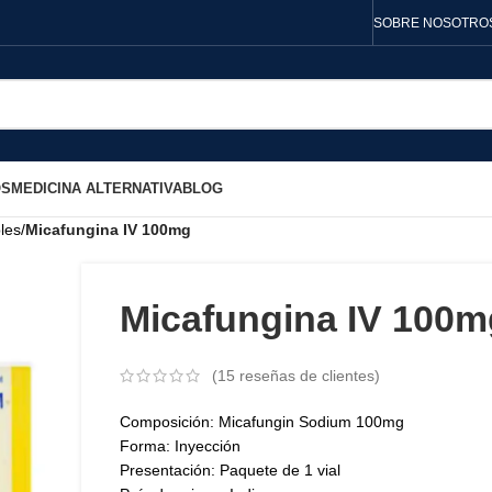
SOBRE NOSOTRO
OS
MEDICINA ALTERNATIVA
BLOG
les
/
Micafungina IV 100mg
Micafungina IV 100m
(
15
reseñas de clientes)
Composición: Micafungin Sodium 100mg
Forma: Inyección
Presentación: Paquete de 1 vial