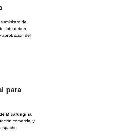
a
 suministro del
del lote deben
y aprobación del
l para
 de Micafungina
tación comercial y
despacho.