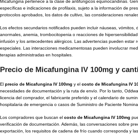
Micafungina pertenece a la clase de antifúngicos equinocandinas. Gener
específicas e indicaciones de profilaxis, sujeto a la información de pre
protocolos aprobados, los datos de cultivo, las consideraciones renales
Los efectos secundarios notificados pueden incluir náuseas, vómitos, di
anormales, anemia, trombocitopenia o reacciones de hipersensibilidad. 
infusión y los antecedentes alérgicos. Las advertencias pueden estar r
especiales. Las interacciones medicamentosas pueden involucrar medi
terapias administradas en hospitales.
Precio de Micafungina IV 100mg y can
El
precio de Micafungina IV 100mg
y el
costo de Micafungina IV 
necesidades de documentación y la ruta de envío. Por lo tanto, Oddway
licencia del comprador, el fabricante preferido y el calendario de sumi
hospitalaria de emergencia o casos de Suministro de Paciente Nomina
Los compradores que buscan el
costo de Micafungina IV 100mg
pue
verificación de documentación. Además, las conversaciones sobre precio
exportación, los requisitos de cadena de frío cuando corresponda y las