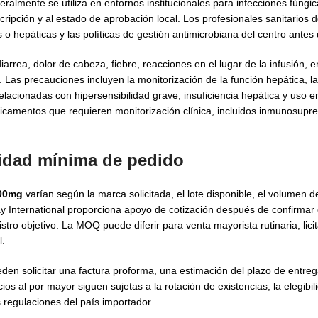
almente se utiliza en entornos institucionales para infecciones fúngic
scripción y al estado de aprobación local. Los profesionales sanitarios 
 o hepáticas y las políticas de gestión antimicrobiana del centro antes
arrea, dolor de cabeza, fiebre, reacciones en el lugar de la infusión, 
Las precauciones incluyen la monitorización de la función hepática, la 
elacionadas con hipersensibilidad grave, insuficiencia hepática y uso 
camentos que requieren monitorización clínica, incluidos inmunosupre
tidad mínima de pedido
100mg
varían según la marca solicitada, el lote disponible, el volumen de
 International proporciona apoyo de cotización después de confirmar e
nistro objetivo. La MOQ puede diferir para venta mayorista rutinaria, li
l.
den solicitar una factura proforma, una estimación del plazo de entrega
s al por mayor siguen sujetas a la rotación de existencias, la elegibil
 regulaciones del país importador.