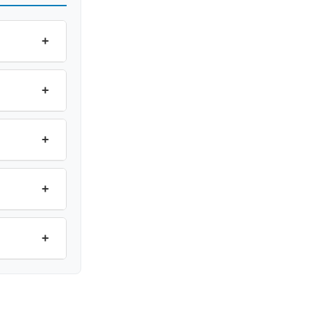
+
+
+
+
+