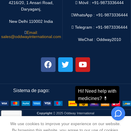
4216/20, 1 Ansari Road,
Móvil : +91-9873336444
Daryaganj,
WhatsApp :
+91-9873336444
New Delhi 110002 India
Telegram : +91-9873336444
Email:
sales@oddwayinternational.com
WeChat : Oddway2010
Sistema de pago:
Sistema de envío:
Copyright
2025 Oddway International
We use cookies to improve your experience on our website.
By browsing this website, you agree to our use of cookies.