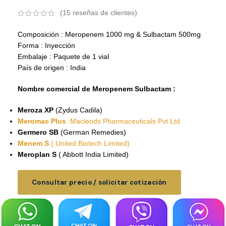
(
15
reseñas de clientes)
Composición : Meropenem 1000 mg & Sulbactam 500mg
Forma : Inyección
Embalaje : Paquete de 1 vial
País de origen : India
Nombre comercial de Meropenem Sulbactam :
Meroza XP
(Zydus Cadila)
Meromac Plus
:Macleods Pharmaceuticals Pvt Ltd
Germero SB
(German Remedies)
Menem S
( United Biotech Limited)
Meroplan S
( Abbott India Limited)
Consultar precio / solicitar cotización