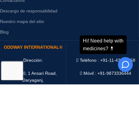
Contáctanos
Descargo de responsabilidad
Nuestro mapa del sitio
Blog
ODDWAY INTERNATIONAL®
CONTÁCTANOS
Dirección:
Teléfono : +91-11-43526658
4216/20, 1 Ansari Road,
Móvil : +91-9873336444
Daryaganj,
WhatsApp :
+91-9873336444
New Delhi 110002 India
Telegram : +91-9873336444
Email:
sales@oddwayinternational.com
WeChat : Oddway2010