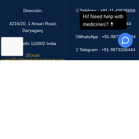
Dirección:
Teléfono : +91-11-43526658
4216/20, 1 Ansari Road,
Móvil : +91-9873336444
Daryaganj,
WhatsApp :
+91-9873336444
New Delhi 110002 India
Telegram : +91-9873336444
Email:
sales@oddwayinternational.com
WeChat : Oddway2010
Sistema de pago:
Sistema de envío: