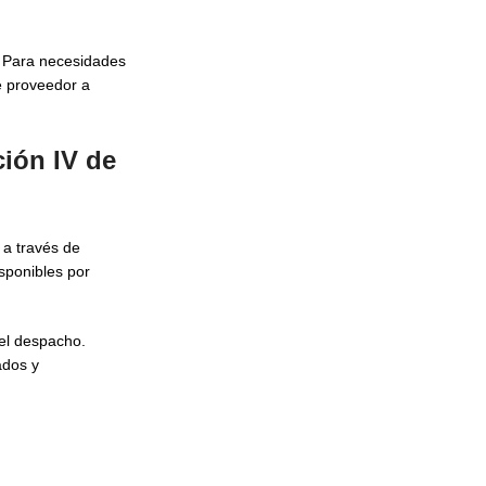
. Para necesidades
e proveedor a
ción IV de
 a través de
sponibles por
del despacho.
ados y