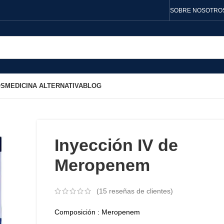
SOBRE NOSOTRO
OS
MEDICINA ALTERNATIVA
BLOG
Inyección IV de
Meropenem
(
15
reseñas de clientes)
Composición : Meropenem