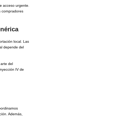
 de acceso urgente.
os compradores
nérica
rtación local. Las
nal depende del
arte del
Inyección IV de
Coordinamos
ación. Además,