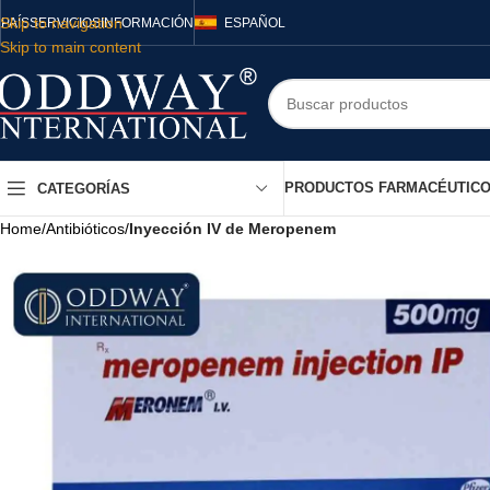
Skip to navigation
PAÍS
SERVICIOS
INFORMACIÓN
ESPAÑOL
Skip to main content
PRODUCTOS FARMACÉUTIC
CATEGORÍAS
Home
/
Antibióticos
/
Inyección IV de Meropenem