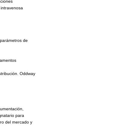
cciones
 intravenosa
s parámetros de
icamentos
istribución. Oddway
ocumentación,
gnatario para
tro del mercado y