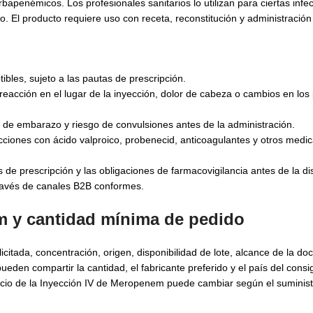
penémicos. Los profesionales sanitarios lo utilizan para ciertas infe
. El producto requiere uso con receta, reconstitución y administración
ibles, sujeto a las pautas de prescripción.
reacción en el lugar de la inyección, dolor de cabeza o cambios en lo
o de embarazo y riesgo de convulsiones antes de la administración.
cciones con ácido valproico, probenecid, anticoagulantes y otros med
es de prescripción y las obligaciones de farmacovigilancia antes de la d
través de canales B2B conformes.
m y cantidad mínima de pedido
citada, concentración, origen, disponibilidad de lote, alcance de la d
eden compartir la cantidad, el fabricante preferido y el país del consi
precio de la Inyección IV de Meropenem puede cambiar según el suminis