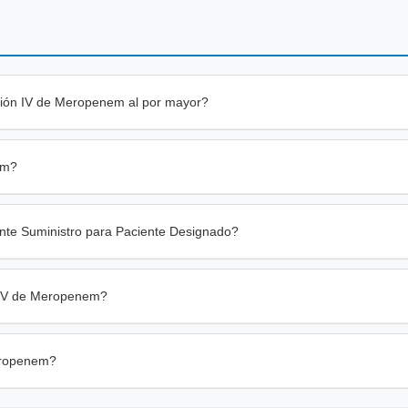
ción IV de Meropenem al por mayor?
em?
te Suministro para Paciente Designado?
n IV de Meropenem?
Meropenem?