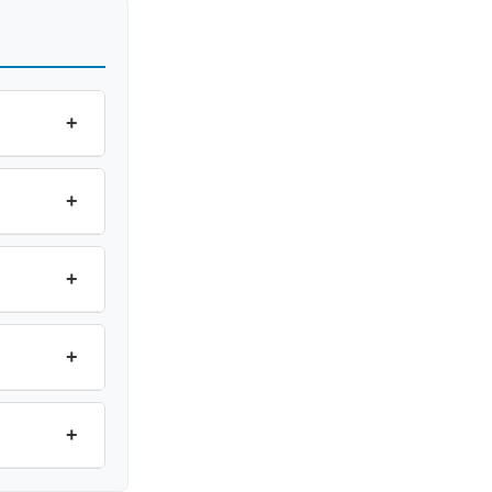
+
+
+
+
+