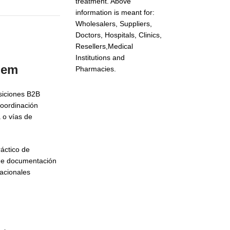
treatment. Above
information is meant for:
Wholesalers, Suppliers,
Doctors, Hospitals, Clinics,
Resellers,Medical
Institutions and
nem
Pharmacies.
siciones B2B
coordinación
 o vías de
áctico de
 de documentación
acionales