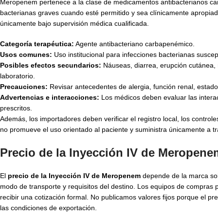
Meropenem pertenece a la clase de medicamentos antibacterianos carba
bacterianas graves cuando esté permitido y sea clínicamente apropiado
únicamente bajo supervisión médica cualificada.
Categoría terapéutica:
Agente antibacteriano carbapenémico.
Usos comunes:
Uso institucional para infecciones bacterianas suscept
Posibles efectos secundarios:
Náuseas, diarrea, erupción cutánea, 
laboratorio.
Precauciones:
Revisar antecedentes de alergia, función renal, estad
Advertencias e interacciones:
Los médicos deben evaluar las intera
prescritos.
Además, los importadores deben verificar el registro local, los control
no promueve el uso orientado al paciente y suministra únicamente a 
Precio de la Inyección IV de Meropene
El
precio de la Inyección IV de Meropenem
depende de la marca soli
modo de transporte y requisitos del destino. Los equipos de compras pu
recibir una cotización formal. No publicamos valores fijos porque el 
las condiciones de exportación.