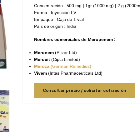
Concentración : 500 mg | 1gr (1000 mg) | 2 g (2000
Forma : Inyección I.V.
Empaque : Caja de 1 vial
País de origen : India
Nombres comerciales de Meropenem :
Meronem
(
Pfizer Ltd)
Merocit
(Cipla Limited)
Meroza
(German Remedies)
Vivem
(Intas Pharmaceuticals Ltd)
Consultar precio / solicitar cotización