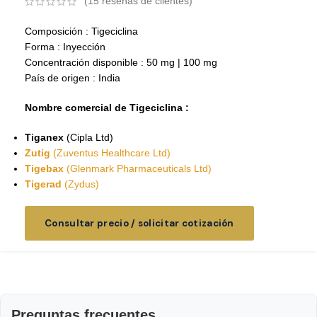
(
15
reseñas de clientes)
Composición : Tigeciclina
Forma : Inyección
Concentración disponible : 50 mg | 100 mg
País de origen : India
Nombre comercial de Tigeciclina :
Tiganex
(Cipla Ltd)
Zutig
(Zuventus Healthcare Ltd)
Tigebax
(Glenmark Pharmaceuticals Ltd)
Tigerad
(Zydus)
Consultar precio / solicitar cotización
Preguntas frecuentes