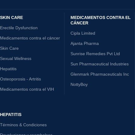
SKIN CARE
MEDICAMENTOS CONTRA EL
CÁNCER
Erectile Dysfunction
Cipla Limited
Medicamentos contra el cáncer
Ajanta Pharma
Skin Care
Sunrise Remedies Pvt Ltd
Sexual Wellness
Sun Pharmaceutical Industries
Hepatitis
Glenmark Pharmaceuticals Inc
Osteoporosis - Artritis
NottyBoy
Medicamentos contra el VIH
HEPATITIS
Términos & Condiciones
Devoluciones y reembolsos