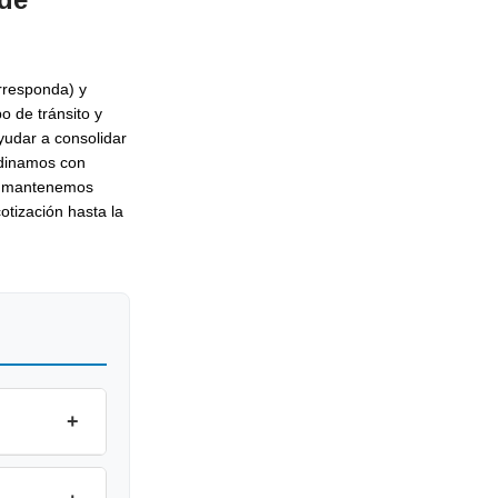
rresponda) y
o de tránsito y
yudar a consolidar
rdinamos con
as mantenemos
otización hasta la
+