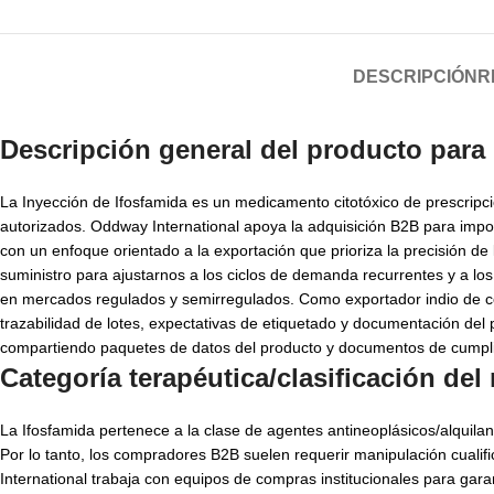
DESCRIPCIÓN
R
Descripción general del producto para
La Inyección de Ifosfamida es un medicamento citotóxico de prescripci
autorizados. Oddway International apoya la adquisición B2B para impor
con un enfoque orientado a la exportación que prioriza la precisión de
suministro para ajustarnos a los ciclos de demanda recurrentes y a los
en mercados regulados y semirregulados. Como exportador indio de co
trazabilidad de lotes, expectativas de etiquetado y documentación d
compartiendo paquetes de datos del producto y documentos de cumplimi
Categoría terapéutica/clasificación de
La Ifosfamida pertenece a la clase de agentes antineoplásicos/alqui
Por lo tanto, los compradores B2B suelen requerir manipulación cualifi
International trabaja con equipos de compras institucionales para gar