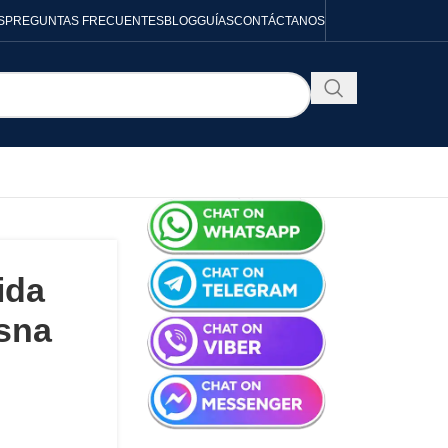
S
PREGUNTAS FRECUENTES
BLOG
GUÍAS
CONTÁCTANOS
ida
sna