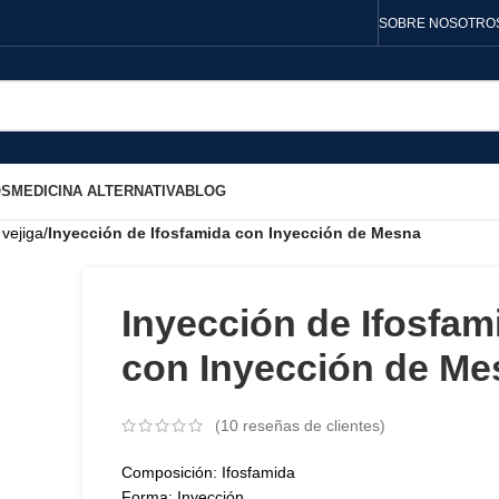
SOBRE NOSOTRO
OS
MEDICINA ALTERNATIVA
BLOG
vejiga
/
Inyección de Ifosfamida con Inyección de Mesna
Inyección de Ifosfam
con Inyección de Me
(
10
reseñas de clientes)
Composición: Ifosfamida
Forma: Inyección