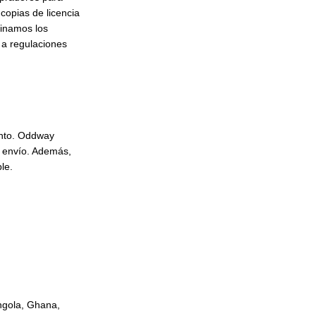
copias de licencia
dinamos los
 a regulaciones
ento. Oddway
l envío. Además,
le.
ngola, Ghana,