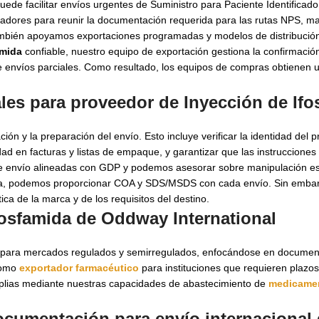
puede facilitar envíos urgentes de Suministro para Paciente Identifica
tadores para reunir la documentación requerida para las rutas NPS, m
también apoyamos exportaciones programadas y modelos de distribución
amida
confiable, nuestro equipo de exportación gestiona la confirmación
 de envíos parciales. Como resultado, los equipos de compras obtienen 
ales para
proveedor de Inyección de Ifo
n y la preparación del envío. Esto incluye verificar la identidad del p
dad en facturas y listas de empaque, y garantizar que las instruccione
de envío alineadas con GDP y podemos asesorar sobre manipulación es
era, podemos proporcionar COA y SDS/MSDS con cada envío. Sin embar
ica de la marca y de los requisitos del destino.
fosfamida de Oddway International
 para mercados regulados y semirregulados, enfocándose en documen
 como
exportador farmacéutico
para instituciones que requieren plazos
ias mediante nuestras capacidades de abastecimiento de
medicamen
 documentación para
envío internacional