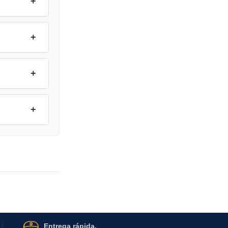
+
+
+
+
Entrega rápida.