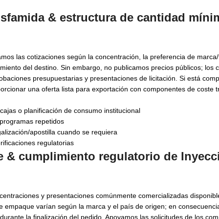
osfamida & estructura de cantidad míni
amos las cotizaciones según la concentración, la preferencia de marca/
plimiento del destino. Sin embargo, no publicamos precios públicos; lo
robaciones presupuestarias y presentaciones de licitación. Si está com
porcionar una oferta lista para exportación con componentes de coste 
jas o planificación de consumo institucional
 programas repetidos
lización/apostilla cuando se requiera
rificaciones regulatorias
 & cumplimiento regulatorio de
Inyecc
centraciones y presentaciones comúnmente comercializadas disponible
de empaque varían según la marca y el país de origen; en consecuenci
durante la finalización del pedido. Apoyamos las solicitudes de los co