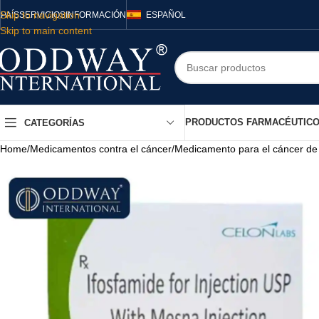
Skip to navigation
PAÍS
SERVICIOS
INFORMACIÓN
ESPAÑOL
Skip to main content
PRODUCTOS FARMACÉUTIC
CATEGORÍAS
Home
/
Medicamentos contra el cáncer
/
Medicamento para el cáncer de 