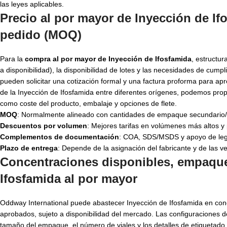
las leyes aplicables.
Precio al por mayor de Inyección de If
pedido (MOQ)
Para la
compra al por mayor de Inyección de Ifosfamida
, estructur
a disponibilidad), la disponibilidad de lotes y las necesidades de cum
pueden solicitar una cotización formal y una factura proforma para ap
de la Inyección de Ifosfamida entre diferentes orígenes, podemos pro
como coste del producto, embalaje y opciones de flete.
MOQ
: Normalmente alineado con cantidades de empaque secundario/ca
Descuentos por volumen
: Mejores tarifas en volúmenes más altos y
Complementos de documentación
: COA, SDS/MSDS y apoyo de lega
Plazo de entrega
: Depende de la asignación del fabricante y de las ve
Concentraciones disponibles, empaque
Ifosfamida al por mayor
Oddway International puede abastecer Inyección de Ifosfamida en con
aprobados, sujeto a disponibilidad del mercado. Las configuraciones 
tamaño del empaque, el número de viales y los detalles de etiquetado 