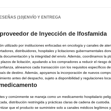
ESEÑAS (10)
ENVÍO Y ENTREGA
proveedor de Inyección de Ifosfamida
ón utilizado por instituciones enfocadas en oncología y canales de at
tadores, distribuidores, hospitales y licitaciones gubernamentales don
 la documentación y la integridad del envío. Además, coordinamos la pla
 plazos de licitación, ayudando a los compradores a reducir el riesgo 
nfianza, alineamos cada transacción con los requisitos específicos d
el país de destino. Además, apoyamos la incorporación de nuevos comp
ento antes del despacho, sujeto a disponibilidad y regulaciones loca
l medicamento
lantes y comúnmente se maneja como un medicamento hospitalario pelig
cada, distribución restringida y prácticas claras de cadena de custodi
antizar que el producto se suministre solo a canales médicos legítimos