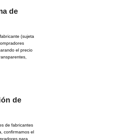
ma de
fabricante (sujeta
s compradores
parando el precio
transparentes,
ión de
s de fabricantes
a, confirmamos el
mpradores para