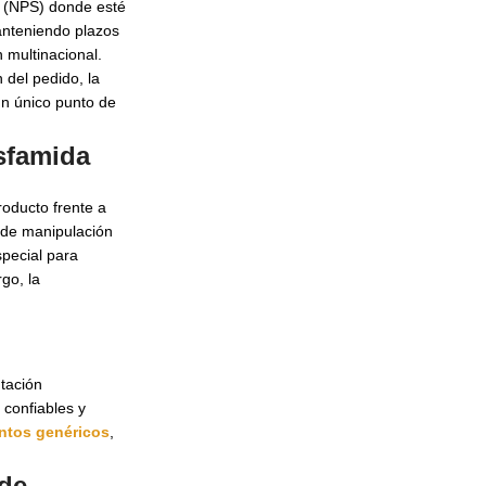
do (NPS) donde esté
anteniendo plazos
 multinacional.
 del pedido, la
un único punto de
sfamida
roducto frente a
s de manipulación
pecial para
go, la
tación
 confiables y
tos genéricos
,
 de