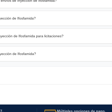
envíos de Inyección de Ifosfamida?
yección de Ifosfamida?
ección de Ifosfamida para licitaciones?
yección de Ifosfamida?
7.
Múltiples opciones de pago.