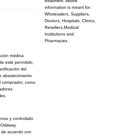
treatment. Above
information is meant for:
Wholesalers, Suppliers,
Doctors, Hospitals, Clinics,
Resellers,Medical
Institutions and
Pharmacies.
ención médica
de esté permitido,
nificación del
de abastecimiento
el comprador, como
radores
les.
roso y controlado.
a. Oddway
 y de acuerdo con