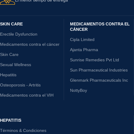
SKIN CARE
MEDICAMENTOS CONTRA EL
CÁNCER
Erectile Dysfunction
Cipla Limited
Medicamentos contra el cáncer
Ajanta Pharma
Skin Care
Sunrise Remedies Pvt Ltd
Sexual Wellness
Sun Pharmaceutical Industries
Hepatitis
Glenmark Pharmaceuticals Inc
Osteoporosis - Artritis
NottyBoy
Medicamentos contra el VIH
HEPATITIS
Términos & Condiciones