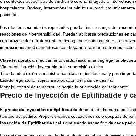
en contextos específicos de síndrome coronario agudo e intervención 
hospitalarios. Oddway International suministra el producto únicamen
paciente.
Los efectos secundarios reportados pueden incluir sangrado, recuento 
reacciones de hipersensibilidad. Pueden aplicarse precauciones en caso
cerebrovascular o tratamiento anticoagulante concomitante. Las adver
interacciones medicamentosas con heparina, warfarina, trombolíticos, 
Clase terapéutica: medicamento cardiovascular antiagregante plaquet
Vía: administración inyectable bajo supervisión clínica
Tipo de adquisición: suministro hospitalario, institucional y para impor
Estado regulatorio: sujeto a aprobación del país de destino
Manejo: control de temperatura según la orientación del fabricante
Precio de Inyección de Eptifibatide y 
El
precio de Inyección de Eptifibatide
depende de la marca solicitada
tamaño del pedido. Proporcionamos cotizaciones solo después de verific
Inyección de Eptifibatide
final sigue siendo específico de cada pedido
La cantidad mínima de pedido depende del canal de adquisición, la pr