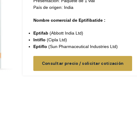
Presentación: Paquete de 1 vial
País de origen: India
Nombre comercial de Eptifibatide :
Eptifab
(Abbott India Ltd)
Intiflo
(Cipla Ltd)
Eptiflo
(Sun Pharmaceutical Industries Ltd)
Consultar precio / solicitar cotización