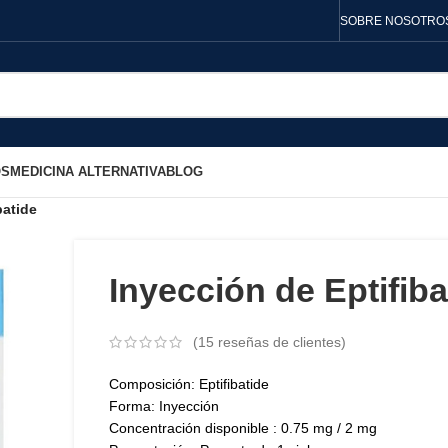
SOBRE NOSOTRO
OS
MEDICINA ALTERNATIVA
BLOG
batide
Inyección de Eptifiba
(
15
reseñas de clientes)
Composición: Eptifibatide
Forma: Inyección
Concentración disponible : 0.75 mg / 2 mg