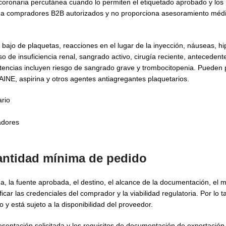
coronaria percutánea cuando lo permiten el etiquetado aprobado y los 
te a compradores B2B autorizados y no proporciona asesoramiento médi
bajo de plaquetas, reacciones en el lugar de la inyección, náuseas, hi
 de insuficiencia renal, sangrado activo, cirugía reciente, antecedent
tencias incluyen riesgo de sangrado grave y trombocitopenia. Pueden 
AINE, aspirina y otros agentes antiagregantes plaquetarios.
ario
tadores
cantidad mínima de pedido
, la fuente aprobada, el destino, el alcance de la documentación, el 
ar las credenciales del comprador y la viabilidad regulatoria. Por lo t
 y está sujeto a la disponibilidad del proveedor.
esentación solicitada y los requisitos de documentación de exportació