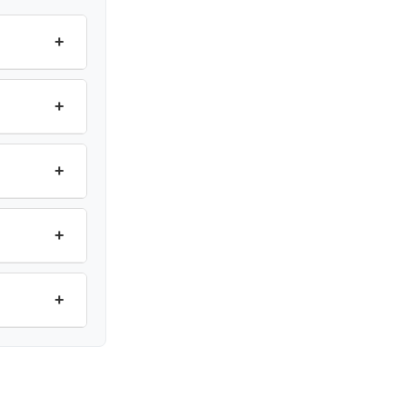
+
+
+
+
+