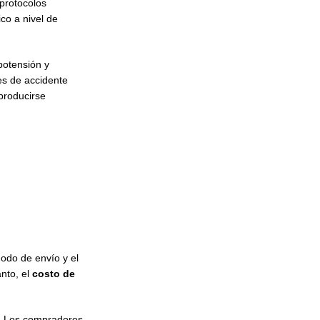
protocolos
co a nivel de
potensión y
es de accidente
producirse
modo de envío y el
anto, el
costo de
n. Los compradores