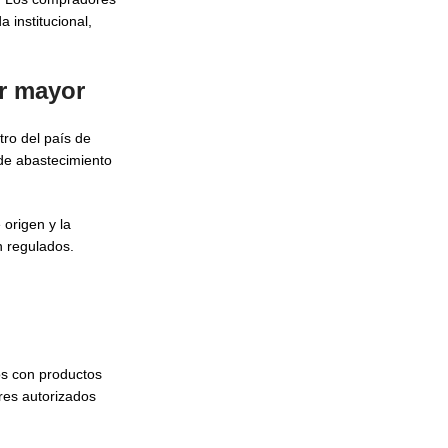
 institucional,
or mayor
tro del país de
 de abastecimiento
origen y la
n regulados.
os con productos
res autorizados