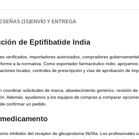
ESEÑAS (15)
ENVÍO Y ENTREGA
ción de Eptifibatide India
tales verificados, importadores autorizados, compradores gubernamenta
nforme a la normativa. Como exportador farmacéutico indio, apoyamos 
ulaciones locales, controles de prescripción y vías de aprobación de imp
 coordinar solicitudes de marca, abastecimiento genérico, revisión d
ación. Además, ayudamos a los equipos de compras a comparar opciones
 de confirmar un pedido.
el medicamento
o inhibidor del receptor de glicoproteína IIb/IIIa. Los profesionales san