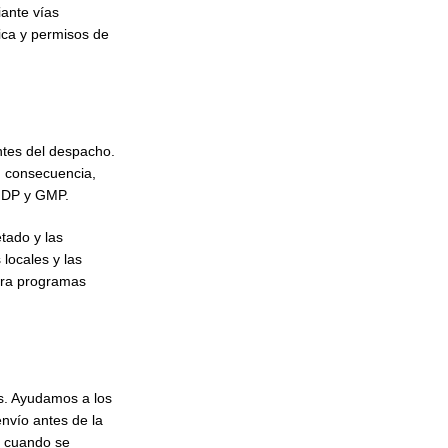
ante vías
ica y permisos de
antes del despacho.
n consecuencia,
 GDP y GMP.
tado y las
locales y las
ra programas
s. Ayudamos a los
envío antes de la
s cuando se