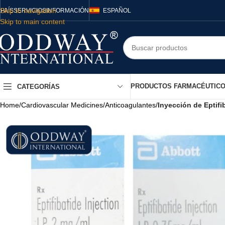
Skip to navigation
PAÍS
SERVICIOS
INFORMACIÓN
ESPAÑOL
Skip to main content
PRODUCTOS FARMACÉUTIC
CATEGORÍAS
Home
/
Cardiovascular Medicines
/
Anticoagulantes
/
Inyección de Eptifi