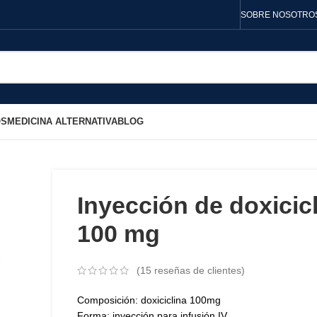
SOBRE NOSOTRO
OS
MEDICINA ALTERNATIVA
BLOG
Inyección de doxicic
100 mg
(
15
reseñas de clientes)
Composición: doxiciclina 100mg
Forma: inyección para infusión IV