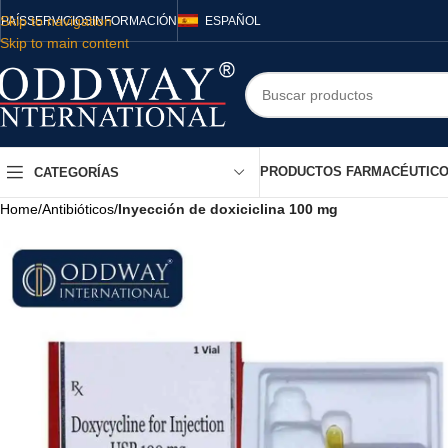
Skip to navigation
PAÍS
SERVICIOS
INFORMACIÓN
ESPAÑOL
Skip to main content
PRODUCTOS FARMACÉUTIC
CATEGORÍAS
Home
/
Antibióticos
/
Inyección de doxiciclina 100 mg