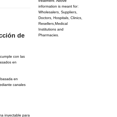
treatment. Above
information is meant for:
Wholesalers, Suppliers,
Doctors, Hospitals, Clinics,
Resellers,Medical
Institutions and
cción de
Pharmacies.
 cumple con las
basados en
 basada en
ediante canales
ina inyectable para