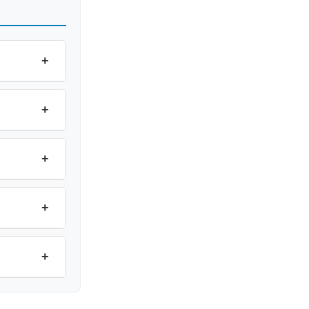
+
+
+
+
+