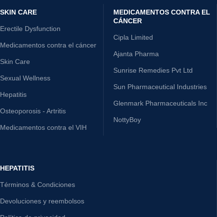
SKIN CARE
MEDICAMENTOS CONTRA EL
CÁNCER
Erectile Dysfunction
Cipla Limited
Medicamentos contra el cáncer
Ajanta Pharma
Skin Care
Sunrise Remedies Pvt Ltd
Sexual Wellness
Sun Pharmaceutical Industries
Hepatitis
Glenmark Pharmaceuticals Inc
Osteoporosis - Artritis
NottyBoy
Medicamentos contra el VIH
HEPATITIS
Términos & Condiciones
Devoluciones y reembolsos