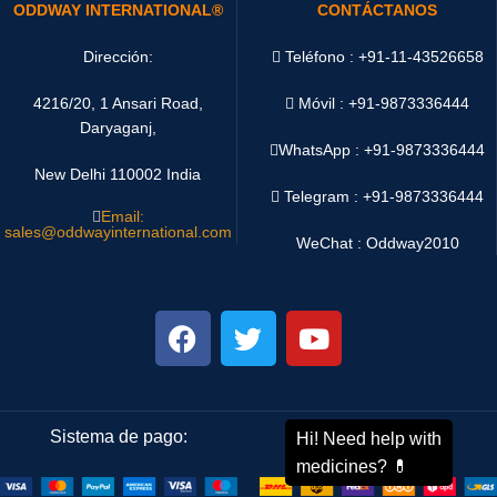
ODDWAY INTERNATIONAL®
CONTÁCTANOS
Dirección:
Teléfono : +91-11-43526658
4216/20, 1 Ansari Road,
Móvil : +91-9873336444
Daryaganj,
WhatsApp :
+91-9873336444
New Delhi 110002 India
Telegram : +91-9873336444
Email:
sales@oddwayinternational.com
WeChat : Oddway2010
Sistema de pago:
Sistema de envío: