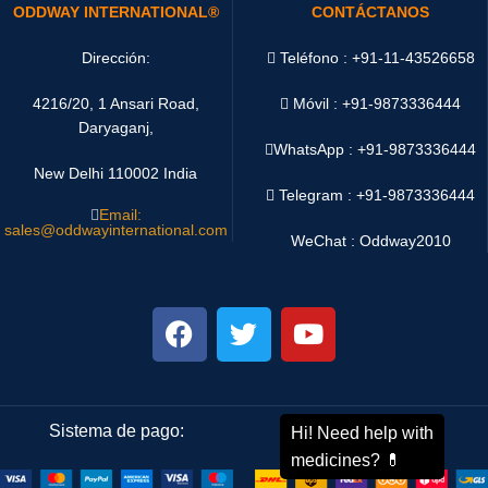
ODDWAY INTERNATIONAL®
CONTÁCTANOS
Dirección:
Teléfono : +91-11-43526658
4216/20, 1 Ansari Road,
Móvil : +91-9873336444
Daryaganj,
WhatsApp :
+91-9873336444
New Delhi 110002 India
Telegram : +91-9873336444
Email:
sales@oddwayinternational.com
WeChat : Oddway2010
Sistema de pago:
Sistema de envío: