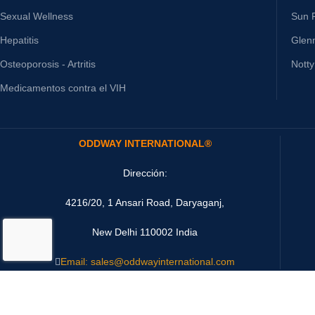
Sexual Wellness
Sun P
Hepatitis
Glen
Osteoporosis - Artritis
Nott
Medicamentos contra el VIH
ODDWAY INTERNATIONAL®
Dirección:
4216/20, 1 Ansari Road, Daryaganj,
New Delhi 110002 India
Email: sales@oddwayinternational.com