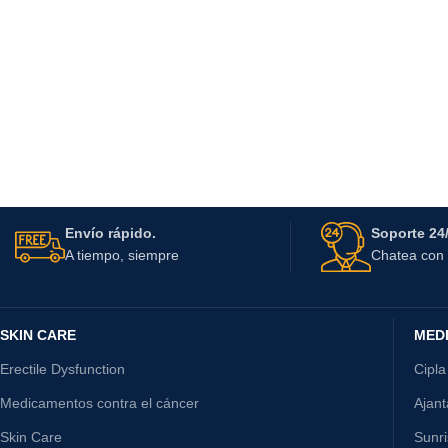
Envío rápido.
Soporte 24/
A tiempo, siempre
Chatea con 
SKIN CARE
MED
Erectile Dysfunction
Cipla
Medicamentos contra el cáncer
Ajan
Skin Care
Sunr