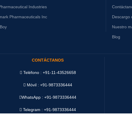
harmaceutical Industries
Contáctan
mark Pharmaceuticals Inc
Descargo 
yBoy
Nuestro ma
Blog
CONTÁCTANOS
Teléfono : +91-11-43526658
Móvil : +91-9873336444
WhatsApp :
+91-9873336444
Telegram : +91-9873336444
WeChat : Oddway2010