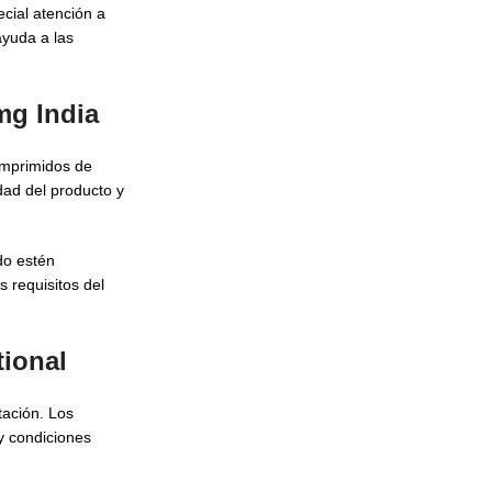
cial atención a
yuda a las
mg India
omprimidos de
dad del producto y
do estén
 requisitos del
ional
tación. Los
y condiciones