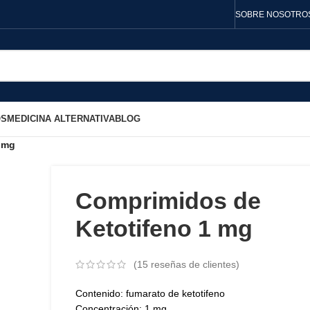
SOBRE NOSOTRO
OS
MEDICINA ALTERNATIVA
BLOG
 mg
Comprimidos de
Ketotifeno 1 mg
(
15
reseñas de clientes)
Contenido: fumarato de ketotifeno
Concentración: 1 mg