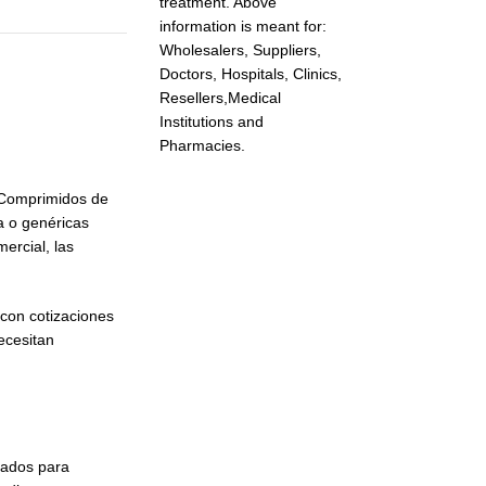
treatment. Above
information is meant for:
Wholesalers, Suppliers,
Doctors, Hospitals, Clinics,
Resellers,Medical
Institutions and
Pharmacies.
n Comprimidos de
a o genéricas
ercial, las
con cotizaciones
ecesitan
bados para