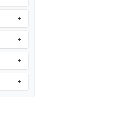
+
+
+
+