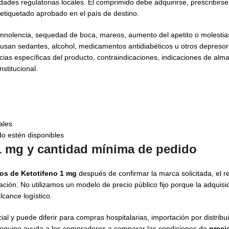
idades regulatorias locales. El comprimido debe adquirirse, prescribirs
 etiquetado aprobado en el país de destino.
mnolencia, sequedad de boca, mareos, aumento del apetito o molestia
 usan sedantes, alcohol, medicamentos antidiabéticos u otros depresor
cias específicas del producto, contraindicaciones, indicaciones de al
stitucional.
ales
 estén disponibles
1 mg y cantidad mínima de pedido
os de Ketotifeno 1 mg
después de confirmar la marca solicitada, el re
ción. No utilizamos un modelo de precio público fijo porque la adquisic
lcance logístico.
l y puede diferir para compras hospitalarias, importación por distribu
o equipo ayuda a los compradores a comparar las condiciones de
preci