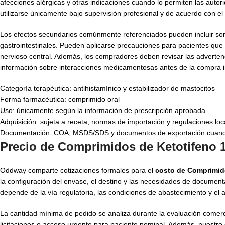
afecciones alérgicas y otras indicaciones cuando lo permiten las autor
utilizarse únicamente bajo supervisión profesional y de acuerdo con el
Los efectos secundarios comúnmente referenciados pueden incluir so
gastrointestinales. Pueden aplicarse precauciones para pacientes que
nervioso central. Además, los compradores deben revisar las adverten
información sobre interacciones medicamentosas antes de la compra in
Categoría terapéutica: antihistamínico y estabilizador de mastocitos
Forma farmacéutica: comprimido oral
Uso: únicamente según la información de prescripción aprobada
Adquisición: sujeta a receta, normas de importación y regulaciones loc
Documentación: COA, MSDS/SDS y documentos de exportación cuando
Precio de Comprimidos de Ketotifeno 
Oddway comparte cotizaciones formales para el
costo de Comprimid
la configuración del envase, el destino y las necesidades de documenta
depende de la vía regulatoria, las condiciones de abastecimiento y el a
La cantidad mínima de pedido se analiza durante la evaluación comercia
licitaciones o acceso urgente para paciente nominal. Además, nuestr