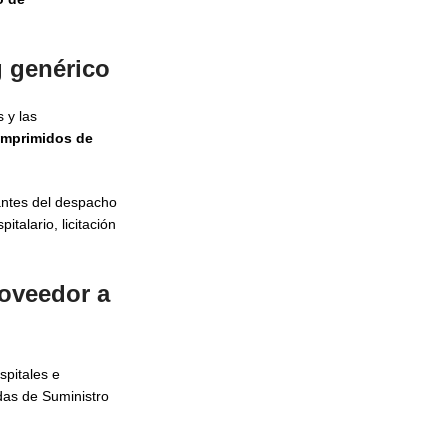
 genérico
 y las
mprimidos de
 antes del despacho
talario, licitación
roveedor a
spitales e
das de Suministro