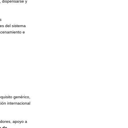
e, dispensarse y
s
es del sistema
macenamiento e
quisito genérico,
ión internacional
idores, apoyo a
o de