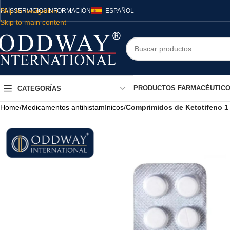
Skip to navigation
PAÍS
SERVICIOS
INFORMACIÓN
ESPAÑOL
Skip to main content
PRODUCTOS FARMACÉUTIC
CATEGORÍAS
Home
/
Medicamentos antihistamínicos
/
Comprimidos de Ketotifeno 1