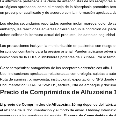
La alfuzosina pertenece a la clase de antagonistas de los receptores a
urológicas aprobadas, como el manejo de la hiperplasia prostática beni
un prescriptor cualificado y de acuerdo con la información aprobada d
Los efectos secundarios reportados pueden incluir mareos, dolor de ca
embargo, las reacciones adversas difieren según la condición del paci
deben solicitar la literatura actual del producto, los datos de seguridad 
Las precauciones incluyen la monitorización en pacientes con riesgo d
terapia concomitante para la presión arterial. Pueden aplicarse adverte
inhibidores de la PDE5 o inhibidores potentes de CYP3A4. Por lo tanto,
Clase terapéutica: antagonista de los receptores adrenérgicos alfa-1
Uso: indicaciones aprobadas relacionadas con urología, sujetas a autor
Ruta de suministro: mayorista, institucional, exportación o NPS donde 
Documentación: COA, SDS/MSDS, factura, lista de empaque y docume
Precio de Comprimidos de Alfuzosina 
El
precio de Comprimidos de Alfuzosina 10 mg
depende del fabrican
el alcance de la documentación y el modo de envío. Oddway Internation
comprador y los requisitos del pedido. El
costo de Comprimidos de A