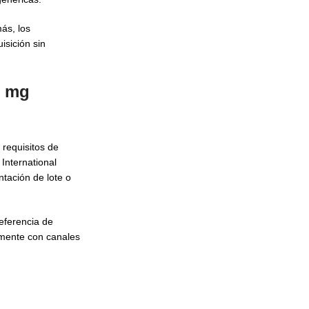
ás, los
isición sin
0 mg
 requisitos de
International
tación de lote o
eferencia de
amente con canales