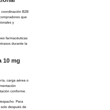
a coordinación B2B
s compradores que
ionales y
ones farmacéuticas
etrasos durante la
a 10 mg
ría, carga aérea o
umentación
ntación conforme.
 despacho. Para
s solo después de