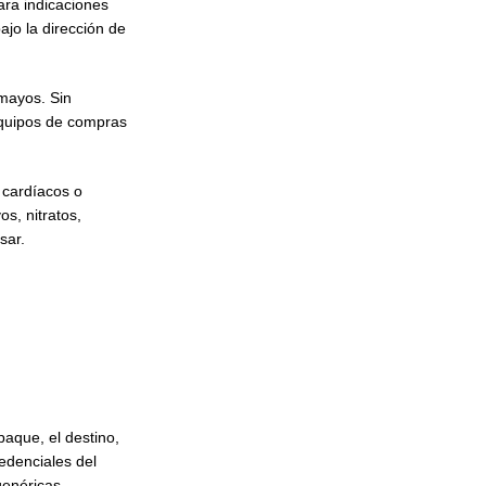
ara indicaciones
ajo la dirección de
smayos. Sin
 equipos de compras
 cardíacos o
s, nitratos,
sar.
paque, el destino,
edenciales del
genéricas.