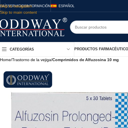
Skip to navigation
PAÍS
SERVICIOS
INFORMACIÓN
ESPAÑOL
Skip to main content
PRODUCTOS FARMACÉUTIC
CATEGORÍAS
Home
/
Trastorno de la vejiga
/
Comprimidos de Alfuzosina 10 mg