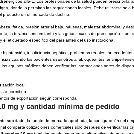
drenérgicos alfa-1. Los profesionales de la salud pueden prescribirla p
gna, donde lo permitan las regulaciones locales. Debe utilizarse solo b
el producto en el mercado de destino.
beza, fatiga, presión arterial baja, náuseas, malestar abdominal y de
ente, la terapia concomitante y las guías locales de prescripción. Los
y el etiquetado específico del país antes del uso institucional.
e hipotensión, insuficiencia hepática, problemas renales, antecedentes
ncias cuando los pacientes usan otros alfabloqueantes, antihipertensivo
 los equipos médicos deben verificar las interacciones antes de dispen
ización local
esté permitido
ntos de exportación según corresponda
10 mg y cantidad mínima de pedido
te solicitado, la fuente de mercado aprobada, la configuración del em
al comparte cotizaciones comerciales solo después de verificar las cr
lfuzosina 10 mg
también puede variar entre alternativas de marca y 