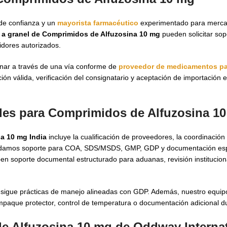
de confianza y un
mayorista farmacéutico
experimentado para merca
 a granel de Comprimidos de Alfuzosina 10 mg
pueden solicitar sop
idores autorizados.
inar a través de una vía conforme de
proveedor de medicamentos pa
n válida, verificación del consignatario y aceptación de importación e
ales para Comprimidos de Alfuzosina 10
a 10 mg India
incluye la cualificación de proveedores, la coordinació
 Brindamos soporte para COA, SDS/MSDS, GMP, GDP y documentación esp
 soporte documental estructurado para aduanas, revisión instituciona
y sigue prácticas de manejo alineadas con GDP. Además, nuestro equip
paque protector, control de temperatura o documentación adicional dur
e Alfuzosina 10 mg de Oddway Internat