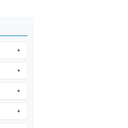
+
+
+
+