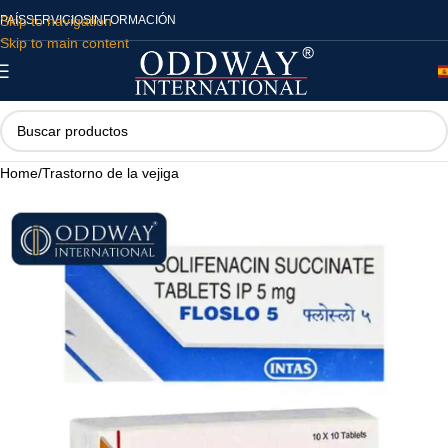
Skip to navigation
PAÍS
SERVICIOS
INFORMACIÓN
Skip to main content
Home
/
Trastorno de la vejiga