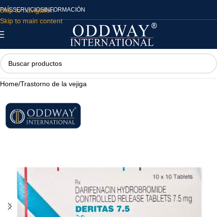
Skip to navigation
PAÍS
SERVICIOS
INFORMACIÓN
Skip to main content
Home
/
Trastorno de la vejiga