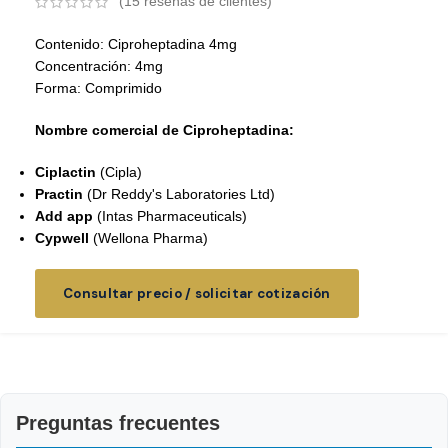
(
15
reseñas de clientes)
Contenido: Ciproheptadina 4mg
Concentración: 4mg
Forma: Comprimido
Nombre comercial de Ciproheptadina:
Ciplactin
(Cipla)
Practin
(
Dr Reddy's Laboratories Ltd
)
Add app
(Intas Pharmaceuticals)
Cypwell
(Wellona Pharma)
Consultar precio / solicitar cotización
Preguntas frecuentes