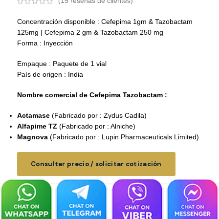
(
15
reseñas de clientes)
Concentración disponible : Cefepima 1gm & Tazobactam
125mg | Cefepima 2 gm & Tazobactam 250 mg
Forma : Inyección
Empaque : Paquete de 1 vial
País de origen : India
Nombre comercial de Cefepima Tazobactam :
Actamase
(Fabricado por : Zydus Cadila)
Alfapime TZ
(Fabricado por : Alniche)
Magnova
(Fabricado por : Lupin Pharmaceuticals Limited)
Consultar precio / solicitar cotización