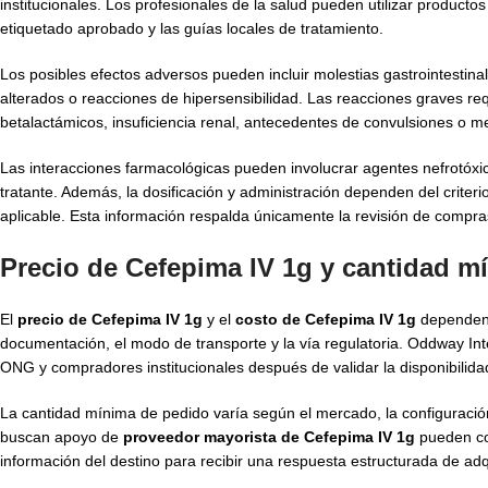
institucionales. Los profesionales de la salud pueden utilizar product
etiquetado aprobado y las guías locales de tratamiento.
Los posibles efectos adversos pueden incluir molestias gastrointestinal
alterados o reacciones de hipersensibilidad. Las reacciones graves r
betalactámicos, insuficiencia renal, antecedentes de convulsiones o 
Las interacciones farmacológicas pueden involucrar agentes nefrotóxic
tratante. Además, la dosificación y administración dependen del criterio
aplicable. Esta información respalda únicamente la revisión de compras
Precio de Cefepima IV 1g y cantidad m
El
precio de Cefepima IV 1g
y el
costo de Cefepima IV 1g
dependen d
documentación, el modo de transporte y la vía regulatoria. Oddway Int
ONG y compradores institucionales después de validar la disponibilidad
La cantidad mínima de pedido varía según el mercado, la configuraci
buscan apoyo de
proveedor mayorista de Cefepima IV 1g
pueden com
información del destino para recibir una respuesta estructurada de adqu