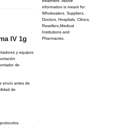
treatment. Above
information is meant for:
Wholesalers, Suppliers,
Doctors, Hospitals, Clinics,
Resellers,Medical
Institutions and
ma IV 1g
Pharmacies.
rtadores y equipos
ortación
portador de
de envío antes de
ilidad de
 protocolos