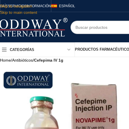
Skip to navigation
PAÍS
SERVICIOS
INFORMACIÓN
ESPAÑOL
Skip to main content
PRODUCTOS FARMACÉUTIC
CATEGORÍAS
Home
/
Antibióticos
/
Cefepima IV 1g