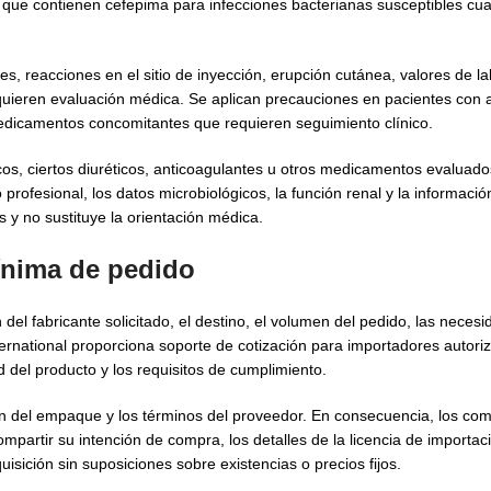
os que contienen cefepima para infecciones bacterianas susceptibles cu
es, reacciones en el sitio de inyección, erupción cutánea, valores de la
equieren evaluación médica. Se aplican precauciones en pacientes con 
medicamentos concomitantes que requieren seguimiento clínico.
os, ciertos diuréticos, anticoagulantes u otros medicamentos evaluado
 profesional, los datos microbiológicos, la función renal y la informació
 y no sustituye la orientación médica.
ínima de pedido
el fabricante solicitado, el destino, el volumen del pedido, las neces
ernational proporciona soporte de cotización para importadores autoriz
 del producto y los requisitos de cumplimiento.
ón del empaque y los términos del proveedor. En consecuencia, los co
partir su intención de compra, los detalles de la licencia de importaci
isición sin suposiciones sobre existencias o precios fijos.