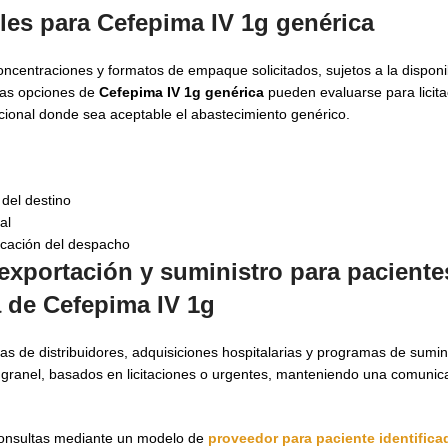
les para
Cefepima IV 1g genérica
centraciones y formatos de empaque solicitados, sujetos a la disponib
 Las opciones de
Cefepima IV 1g genérica
pueden evaluarse para licit
tucional donde sea aceptable el abastecimiento genérico.
del destino
al
icación del despacho
exportación y suministro para paciente
 de Cefepima IV 1g
s de distribuidores, adquisiciones hospitalarias y programas de suminis
ranel, basados en licitaciones o urgentes, manteniendo una comunica
consultas mediante un modelo de
proveedor para paciente identifica