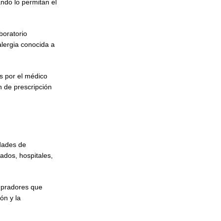
ando lo permitan el
boratorio
alergia conocida a
s por el médico
n de prescripción
idades de
ados, hospitales,
mpradores que
ón y la