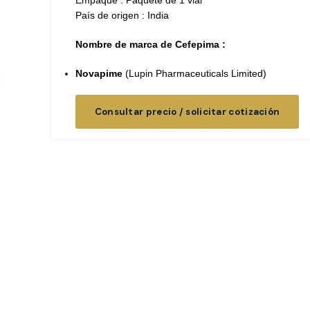
Empaque : Paquete de 1 vial
País de origen : India
Nombre de marca de Cefepima :
Novapime
(Lupin Pharmaceuticals Limited)
Consultar precio / solicitar cotización