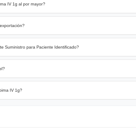
ima IV 1g al por mayor?
 exportación?
e Suministro para Paciente Identificado?
el?
pima IV 1g?