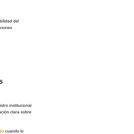
ilidad del
aciones
s
tro institucional.
ción clara sobre
do
cuando lo