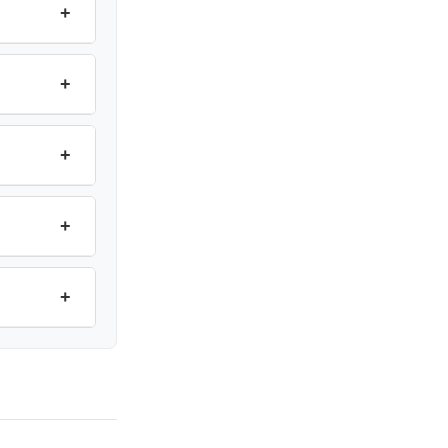
+
+
+
+
+