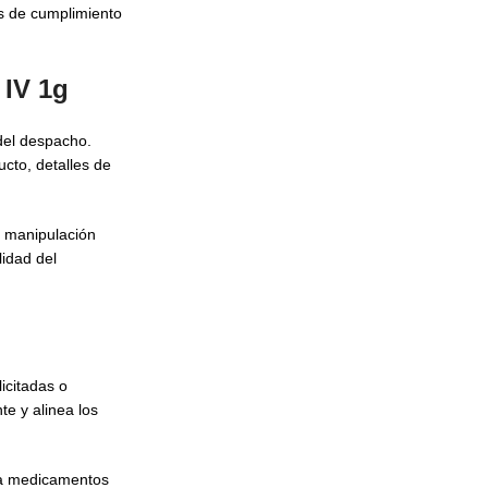
es de cumplimiento
 IV 1g
del despacho.
cto, detalles de
e manipulación
lidad del
icitadas o
e y alinea los
ara medicamentos