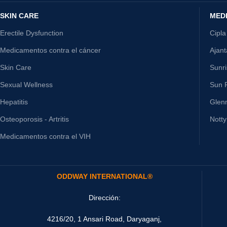
SKIN CARE
MED
Erectile Dysfunction
Cipla
Medicamentos contra el cáncer
Ajan
Skin Care
Sunr
Sexual Wellness
Sun P
Hepatitis
Glen
Osteoporosis - Artritis
Nott
Medicamentos contra el VIH
ODDWAY INTERNATIONAL®
Dirección:
4216/20, 1 Ansari Road, Daryaganj,