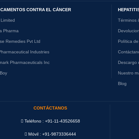
ICAMENTOS CONTRA EL CÁNCER
HEPATITI
 Limited
Términos 
ta Pharma
Devolucio
ise Remedies Pvt Ltd
Política de
harmaceutical Industries
Contáctan
mark Pharmaceuticals Inc
Descargo 
yBoy
Nuestro ma
Blog
CONTÁCTANOS
Teléfono : +91-11-43526658
Móvil : +91-9873336444