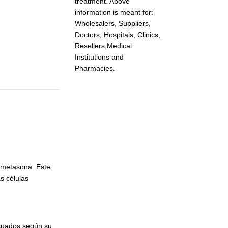
treatment. Above
information is meant for:
Wholesalers, Suppliers,
Doctors, Hospitals, Clinics,
Resellers,Medical
Institutions and
Pharmacies.
ametasona. Este
s células
ecuados según su