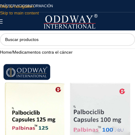
Skip to navigation
PAÍS
SERVICIOS
INFORMACIÓN
Skip to main content
Home
/
Medicamentos contra el cáncer