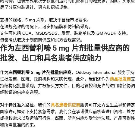
的询价。包装形式取决于获批制造商的供应和目的地要求；因此，买家应
尽早分享包装设计、语言和招标规格。
支持的规格：5 mg 片剂，取决于目标市场要求。
在法规允许的情况下，可安排品牌和仿制药采购。
文件可包括 COA、MSDS/SDS、发票、装箱单以及 GMP/GDP 支持。
包装确认取决于制造商供应和买方合规需求。
作为左西替利嗪 5 mg 片剂批量供应商的
批发、出口和具名患者供应能力
作为
左西替利嗪 5 mg 片剂批量供应商
，Oddway International 服务于持
证批发商、医院、政府机构和采购代理。此外，我们还作为
药品批发商
支
持结构化批量采购，并根据买方文件、目的地管控和允许的进口路径协调
经验证的供应商选项。
对于特殊准入路径，我们的
具名患者供应商
服务可在处方医生主导和特定
国家许可框架下支持紧急需求。我们会在承诺供应前核查进口资格、处方
或授权需求以及运输可行性。然而，所有供应均受当地法规、产品可得性
和所需批准的约束。