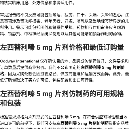
构核实临床用途、处方信息和患者适用性。
常见报告的不良反应可能包括嗜睡、疲劳、口干、头痛、头晕和恶心。注
意事项涉及肾功能损害、老年患者、妊娠、哺乳以及当地标签所界定的儿
科使用。警示可能包括困倦和警觉性受损。药物相互作用审查应考虑酒
精、镇静剂、中枢神经系统抑制剂以及其他可能增加镇静作用的药物。
左西替利嗪 5 mg 片剂价格和最低订购量
Oddway International 仅在确认目的地、品牌或仿制药偏好、文件要求和
订单数量后提供商业报价。我们不公布固定的
左西替利嗪 5 mg 片剂价
格
，因为采购条款会因监管路径、供应商批准和运输方式而异。此外，最
低订购量取决于买方许可证、包装配置和出口可行性。
左西替利嗪 5 mg 片剂仿制药的可用规格
和包装
标准需求规格为片剂形式的左西替利嗪 5 mg。在符合供应可得性和当地
进口许可的前提下，我们可支持
左西替利嗪 5 mg 片剂仿制药
及指定品牌