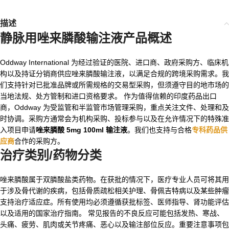
描述
静脉用唑来膦酸输注液
产品概述
Oddway International 为经过验证的医院、进口商、政府采购方、临床机
构以及持证分销商供应唑来膦酸输注液，以满足合规的跨境采购需求。我
们支持针对已批准品牌或所需规格的交易型采购，但须遵守目的地市场的
当地法规、处方管制和进口资格要求。 作为值得信赖的印度药品出口
商，Oddway 为受监管和半监管市场管理采购，重点关注文件、处理和及
时协调。采购方通常会为机构采购、投标参与以及在允许情况下的特殊准
入项目申请
唑来膦酸 5mg 100ml 输注液
。我们也支持与合格
专科药品供
应商
合作的采购方。
治疗类别/药物分类
唑来膦酸属于双膦酸盐类药物。在获批的情况下，医疗专业人员可将其用
于涉及骨代谢的疾病，包括骨质疏松相关护理、骨佩吉特病以及某些肿瘤
支持治疗适应症。所有使用均必须遵循获批标签、医师指导、肾功能评估
以及适用的国家治疗指南。 常见报告的不良反应可能包括发热、寒战、
头痛、疲劳、肌肉或关节疼痛、恶心以及输注部位反应。重要注意事项包