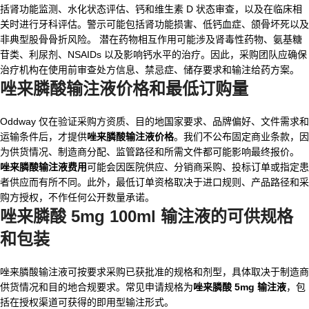
括肾功能监测、水化状态评估、钙和维生素 D 状态审查，以及在临床相
关时进行牙科评估。警示可能包括肾功能损害、低钙血症、颌骨坏死以及
非典型股骨骨折风险。 潜在药物相互作用可能涉及肾毒性药物、氨基糖
苷类、利尿剂、NSAIDs 以及影响钙水平的治疗。因此，采购团队应确保
治疗机构在使用前审查处方信息、禁忌症、储存要求和输注给药方案。
唑来膦酸输注液价格和最低订购量
Oddway 仅在验证采购方资质、目的地国家要求、品牌偏好、文件需求和
运输条件后，才提供
唑来膦酸输注液价格
。我们不公布固定商业条款，因
为供货情况、制造商分配、监管路径和所需文件都可能影响最终报价。
唑来膦酸输注液费用
可能会因医院供应、分销商采购、投标订单或指定患
者供应而有所不同。此外，最低订单资格取决于进口规则、产品路径和采
购方授权，不作任何公开数量承诺。
唑来膦酸 5mg 100ml 输注液
的可供规格
和包装
唑来膦酸输注液可按要求采购已获批准的规格和剂型，具体取决于制造商
供货情况和目的地合规要求。常见申请规格为
唑来膦酸 5mg 输注液
，包
括在授权渠道可获得的即用型输注形式。