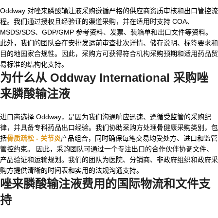
Oddway 对唑来膦酸输注液采购遵循严格的供应商资质审核和出口管控流
程。我们通过授权且经验证的渠道采购，并在适用时支持 COA、
MSDS/SDS、GDP/GMP 参考资料、发票、装箱单和出口文件等资料。
此外，我们的团队会在安排发运前审查批次详情、储存说明、标签要求和
目的地国家合规性。因此，采购方可获得符合机构采购预期和适用药品贸
易标准的结构化支持。
为什么从 Oddway International 采购唑
来膦酸输注液
进口商选择 Oddway，是因为我们沟通响应迅速、遵循受监管的采购纪
律，并具备专科药品出口经验。我们协助采购方处理骨健康采购类别，包
括
骨质疏松 - 关节炎
产品组合，同时确保每笔交易均受处方、进口和监管
管控约束。 因此，采购团队可通过一个专注出口的合作伙伴协调文件、
产品验证和运输规划。我们的团队为医院、分销商、非政府组织和政府采
购方提供清晰的时间表和实用的法规沟通支持。
唑来膦酸输注液费用
的国际物流和文件支
持