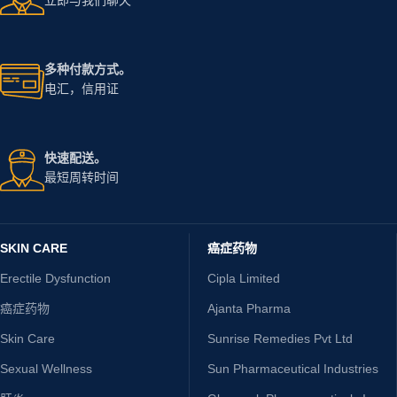
多种付款方式。
电汇，信用证
快速配送。
最短周转时间
SKIN CARE
癌症药物
Erectile Dysfunction
Cipla Limited
癌症药物
Ajanta Pharma
Skin Care
Sunrise Remedies Pvt Ltd
Sexual Wellness
Sun Pharmaceutical Industries