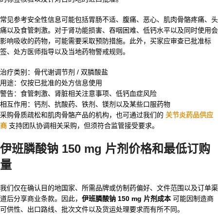
常见参考安全性信息可能包括胃肠不适、腹痛、恶心、肌肉骨骼疼痛、头
痛以及食管刺激。对于肾功能损害、吞咽困难、低钙水平以及同时使用会
影响吸收的药物，可能需要采取预防措施。此外，买家应审查已批准标
签、处方医师指导以及当地药物警戒规则。
治疗类别：骨代谢调节剂 / 双膦酸盐
用途：仅按已批准的处方信息使用
警告：食管刺激、肾脏相关注意事项、低钙血症风险
相互作用：钙剂、抗酸药、铁剂、镁剂以及某些口服药物
采购骨质疏松和肌肉骨骼产品的机构，也可通过我们的
关节炎药品供应
商
支持团队协调相关采购，但须符合监管接受要求。
伊班膦酸钠 150 mg 片剂价格和最低订购
量
我们仅在确认目的地国家、所需品牌或仿制药偏好、文件范围以及订单渠
道后分享商业条款。因此，
伊班膦酸钠 150 mg 片剂成本
可能因制造商
可供性、出口路线、批次文件以及货运处理要求而有所不同。