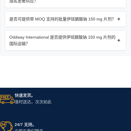
指名患者供应？
+
是否可提供带 MOQ 支持的批量伊班膦酸钠 150 mg 片剂？
Oddway International 是否提供伊班膦酸钠 150 mg 片剂的
+
国际运输？
快速发货。
准时送达，次次如此
24/7 支持。
立即与我们聊天