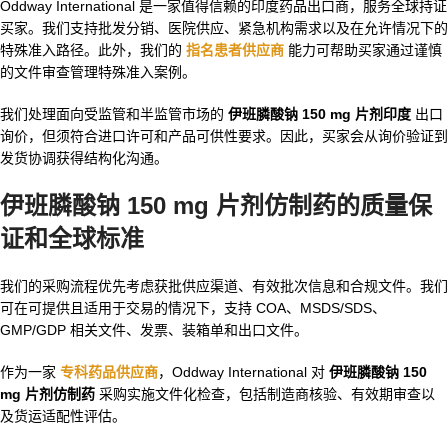
Oddway International 是一家值得信赖的印度药品出口商，服务全球持证
买家。我们支持批发分销、医院供应、紧急机构需求以及在允许情况下的
特殊准入路径。此外，我们的
指名患者供应商
能力可帮助买家通过谨慎
的文件审查管理特殊准入案例。
我们处理面向受监管和半监管市场的
伊班膦酸钠 150 mg 片剂印度
出口
询价，但须符合进口许可和产品可供性要求。因此，买家会从询价验证到
发货协调获得结构化沟通。
伊班膦酸钠 150 mg 片剂仿制药的质量保
证和全球标准
我们的采购流程优先考虑获批供应渠道、有效批次信息和合规文件。我们
可在可提供且适用于交易的情况下，支持 COA、MSDS/SDS、
GMP/GDP 相关文件、发票、装箱单和出口文件。
作为一家
专科药品供应商
，Oddway International 对
伊班膦酸钠 150
mg 片剂仿制药
采购实施文件化检查，包括制造商核验、有效期审查以
及货运适配性评估。