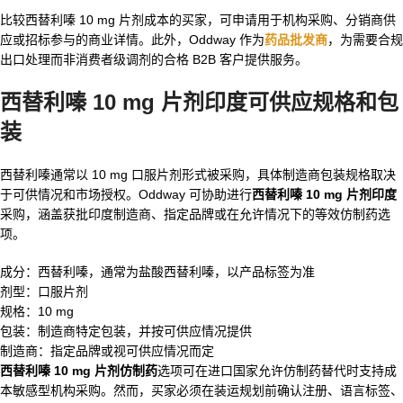
比较西替利嗪 10 mg 片剂成本的买家，可申请用于机构采购、分销商供
应或招标参与的商业详情。此外，Oddway 作为
药品批发商
，为需要合规
出口处理而非消费者级调剂的合格 B2B 客户提供服务。
西替利嗪 10 mg 片剂印度
可供应规格和包
装
西替利嗪通常以 10 mg 口服片剂形式被采购，具体制造商包装规格取决
于可供情况和市场授权。Oddway 可协助进行
西替利嗪 10 mg 片剂印度
采购，涵盖获批印度制造商、指定品牌或在允许情况下的等效仿制药选
项。
成分：西替利嗪，通常为盐酸西替利嗪，以产品标签为准
剂型：口服片剂
规格：10 mg
包装：制造商特定包装，并按可供应情况提供
制造商：指定品牌或视可供应情况而定
西替利嗪 10 mg 片剂仿制药
选项可在进口国家允许仿制药替代时支持成
本敏感型机构采购。然而，买家必须在装运规划前确认注册、语言标签、