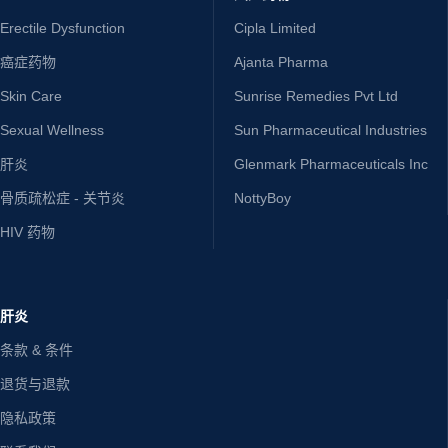
Erectile Dysfunction
Cipla Limited
癌症药物
Ajanta Pharma
Skin Care
Sunrise Remedies Pvt Ltd
Sexual Wellness
Sun Pharmaceutical Industries
肝炎
Glenmark Pharmaceuticals Inc
骨质疏松症 - 关节炎
NottyBoy
HIV 药物
肝炎
条款 & 条件
退货与退款
隐私政策