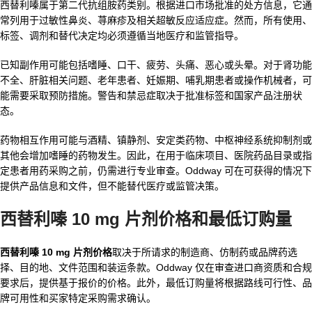
西替利嗪属于第二代抗组胺药类别。根据进口市场批准的处方信息，它通
常列用于过敏性鼻炎、荨麻疹及相关超敏反应适应症。然而，所有使用、
标签、调剂和替代决定均必须遵循当地医疗和监管指导。
已知副作用可能包括嗜睡、口干、疲劳、头痛、恶心或头晕。对于肾功能
不全、肝脏相关问题、老年患者、妊娠期、哺乳期患者或操作机械者，可
能需要采取预防措施。警告和禁忌症取决于批准标签和国家产品注册状
态。
药物相互作用可能与酒精、镇静剂、安定类药物、中枢神经系统抑制剂或
其他会增加嗜睡的药物发生。因此，在用于临床项目、医院药品目录或指
定患者用药采购之前，仍需进行专业审查。Oddway 可在可获得的情况下
提供产品信息和文件，但不能替代医疗或监管决策。
西替利嗪 10 mg 片剂价格和最低订购量
西替利嗪 10 mg 片剂价格
取决于所请求的制造商、仿制药或品牌药选
择、目的地、文件范围和装运条款。Oddway 仅在审查进口商资质和合规
要求后，提供基于报价的价格。此外，最低订购量将根据路线可行性、品
牌可用性和买家特定采购需求确认。