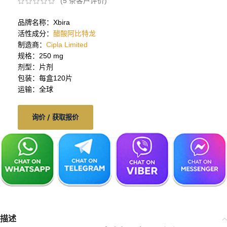
(
5
条客户评价)
品牌名称：Xbira
活性成分：
醋酸阿比特龙
制造商：
Cipla Limited
规格：250 mg
剂型：片剂
包装：每盒120片
运输：全球
询价 / 获取报价
描述