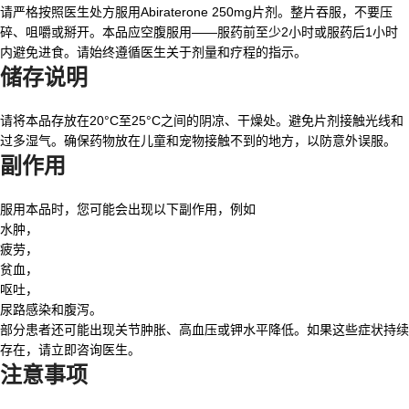
请严格按照医生处方服用Abiraterone 250mg片剂。整片吞服，不要压
碎、咀嚼或掰开。本品应空腹服用——服药前至少2小时或服药后1小时
内避免进食。请始终遵循医生关于剂量和疗程的指示。
储存说明
请将本品存放在20°C至25°C之间的阴凉、干燥处。避免片剂接触光线和
过多湿气。确保药物放在儿童和宠物接触不到的地方，以防意外误服。
副作用
服用本品时，您可能会出现以下副作用，例如
水肿，
疲劳，
贫血，
呕吐，
尿路感染和腹泻。
部分患者还可能出现关节肿胀、高血压或钾水平降低。如果这些症状持续
存在，请立即咨询医生。
注意事项