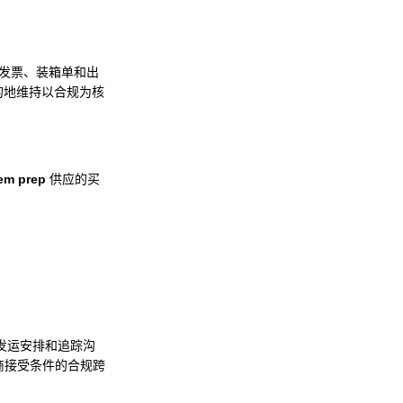
件、发票、装箱单和出
的地维持以合规为核
 em prep
供应的买
发运安排和追踪沟
运商接受条件的合规跨