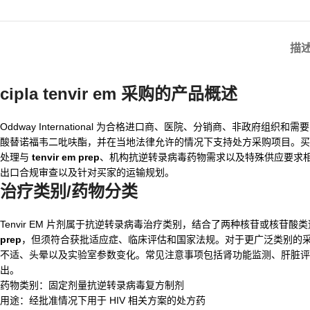
描
cipla tenvir em
采购的产品概述
Oddway International 为合格进口商、医院、分销商、非政府组
酸替诺福韦二吡呋酯，并在当地法律允许的情况下支持处方采购项目。
处理与
tenvir em prep
、机构抗逆转录病毒药物需求以及特殊供应要求
出口合规审查以及针对买家的运输规划。
治疗类别/药物分类
Tenvir EM 片剂属于抗逆转录病毒治疗类别，结合了两种核苷或核苷
prep
，但须符合获批适应症、临床评估和国家法规。对于更广泛类别的
不适、头晕以及实验室参数变化。常见注意事项包括肾功能监测、肝脏评
出。
药物类别：固定剂量抗逆转录病毒复方制剂
用途：经批准情况下用于 HIV 相关方案的处方药