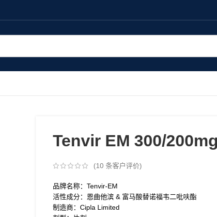
Tenvir EM 300/200
(
10
条客户评价)
品牌名称：Tenvir-EM
活性成分：恩曲他滨 & 富马酸替诺福韦二吡呋酯
制造商：Cipla Limited