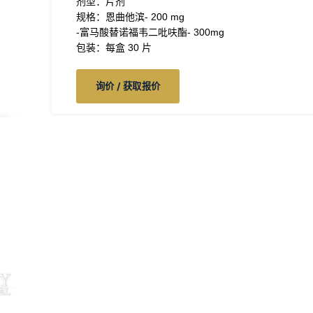
剂型：片剂
规格：恩曲他滨- 200 mg
-富马酸替诺福韦二吡呋酯- 300mg
包装：每盒 30 片
询价 / 获取报价