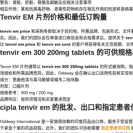
警告：肾脏、肝脏、骨骼及超敏反应相关注意事项
相互作用：某些抗病毒药物、肾毒性药物和存在相互作用的抗逆转录病毒
Tenvir EM 片剂价格和最低订购量
tenvir em price
和采购条款取决于目的地、所需品牌、包装形式、文件要求和发货
实。因此，我们的团队会在审查进口商信息和合规需求后，提供关于
ten
比
tenvir em price
和
tenvir em cost
的客户将获得有关交货周期、文
tenvir em 300 200mg tablets
的可供规格
Tenvir EM 片剂通常以
tenvir em 300 200mg tablets
的形式被询购，指富
场授权和所需品牌而异。因此，Oddway 会在确认出口适用性前核实
成分：恩曲他滨与富马酸替诺福韦二吡呋酯
剂型：口服片剂
规格参考：300 mg / 200 mg
品牌供应：视供货情况和买家要求而定
cipla tenvir em
的批发、出口和指定患者
Oddway International 是一家值得信赖的印度药品出口商
于紧急个案的药品获取。此外，我们的团队可协助需要
指定患者供应商