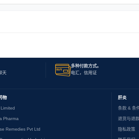
多种付款方式。
聊天
电汇，信用证
药物
肝炎
 Limited
条款 & 条
ta Pharma
退货与退
ise Remedies Pvt Ltd
隐私政策