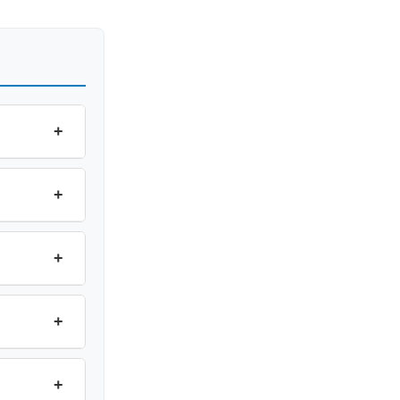
+
+
+
+
+