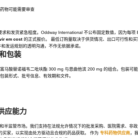
药物可能需要审查
紧急程度。Oddway International 不公布固定数值，因为每项 
vir em cost
的正式报价。 最低订购量取决于供货情况、出口可行性和买
件和发运规划的透明沟通，不作无依据承诺。
和包装
马酸替诺福韦二吡呋酯 300 mg 与恩曲他滨 200 mg 的组合。包装
现有包装形式、批号信息、有效期和文件。
供应能力
，服务于受监管和半监管市场。我们支持在法规允许情况下的批发采购、医院需求、
的买家，以实现由处方驱动且合规的药品获取。 作为
专科药物供应商
，