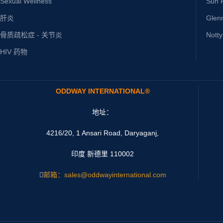
Sexual Wellness
Sun P
肝炎
Glen
骨质疏松症 - 关节炎
Nott
HIV 药物
ODDWAY INTERNATIONAL®
地址：
4216/20, 1 Ansari Road, Daryaganj,
印度 新德里 110002
邮箱：sales@oddwayinternational.com