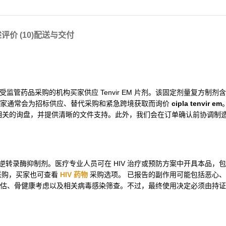
述
评价 (10)
配送与交付
织和需要受监管药品采购的机构买家供应 Tenvir EM 片剂。该固定剂量复方制
买家通常会为招标供应、替代采购和紧急跨境获取而询价
cipla tenvir em
相关的询盘，并提供清晰的文件支持。此外，我们会在订单确认前协调制
酸类逆转录酶抑制剂。医疗专业人员可在 HIV 治疗或预防方案中开具本品，
采购，买家也可查看
HIV 药物
采购选项。 已报告的副作用可能包括恶心
估、骨健康考虑以及相关病毒感染筛查。不过，最终使用决定必须由持证