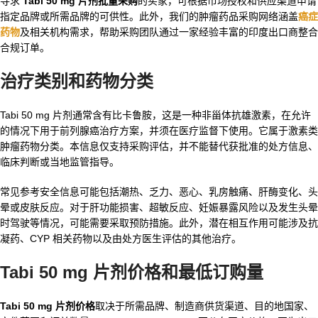
寻求
Tabi 50 mg 片剂批量采购
的买家，可根据市场授权和供应渠道申请
指定品牌或所需品牌的可供性。此外，我们的肿瘤药品采购网络涵盖
癌症
药物
及相关机构需求，帮助采购团队通过一家经验丰富的印度出口商整合
合规订单。
治疗类别和药物分类
Tabi 50 mg 片剂通常含有比卡鲁胺，这是一种非甾体抗雄激素，在允许
的情况下用于前列腺癌治疗方案，并须在医疗监督下使用。它属于激素类
肿瘤药物分类。本信息仅支持采购评估，并不能替代获批准的处方信息、
临床判断或当地监管指导。
常见参考安全信息可能包括潮热、乏力、恶心、乳房触痛、肝酶变化、头
晕或皮肤反应。对于肝功能损害、超敏反应、妊娠暴露风险以及发生头晕
时驾驶等情况，可能需要采取预防措施。此外，潜在相互作用可能涉及抗
凝药、CYP 相关药物以及由处方医生评估的其他治疗。
Tabi 50 mg 片剂价格和最低订购量
Tabi 50 mg 片剂价格
取决于所需品牌、制造商供货渠道、目的地国家、