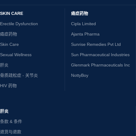
SKIN CARE
癌症药物
Erectile Dysfunction
Cipla Limited
癌症药物
Ajanta Pharma
Skin Care
Sunrise Remedies Pvt Ltd
Sexual Wellness
Sun Pharmaceutical Industries
肝炎
Glenmark Pharmaceuticals Inc
骨质疏松症 - 关节炎
NottyBoy
HIV 药物
肝炎
条款 & 条件
退货与退款