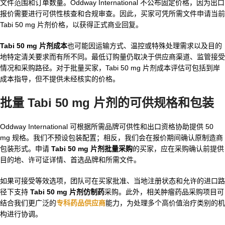
文件范围和订单数量。Oddway International 不公布固定价格，因为出口
报价需要进行可供性核查和合规审查。因此，买家可凭所需文件申请当前
Tabi 50 mg 片剂价格，以获得正式商业回复。
Tabi 50 mg 片剂成本
也可能因运输方式、温控或特殊处理需求以及目的
地特定清关要求而有所不同。最低订购量仍取决于供应商渠道、监管接受
情况和采购路径。对于批量买家，Tabi 50 mg 片剂成本评估可包括到岸
成本指导，但不提供未经核实的价格。
批量 Tabi 50 mg 片剂的可供规格和包装
Oddway International 可根据所需品牌可供性和出口资格协助提供 50
mg 规格。我们不预设包装配置；相反，我们会在报价期间确认原制造商
包装形式。申请
Tabi 50 mg 片剂批量采购
的买家，应在采购确认前提供
目的地、许可证详情、首选品牌和所需文件。
如果可接受等效选项，团队可在买家批准、当地注册状态和允许的进口路
径下支持
Tabi 50 mg 片剂仿制药
采购。此外，相关肿瘤药品采购项目可
结合我们更广泛的
专科药品供应商
能力，为处理多个高价值治疗类别的机
构进行协调。