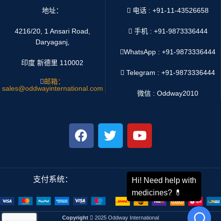
地址：
电话 : +91-11-43526658
4216/20, 1 Ansari Road,
手机 : +91-9873336444
Daryaganj,
WhatsApp :
+91-9873336444
印度 新德里 110002
Telegram : +91-9873336444
邮箱：
sales@oddwayinternational.com
微信 : Oddway2010
支付系统：
运输系统：
Copyright
2025 Oddway International