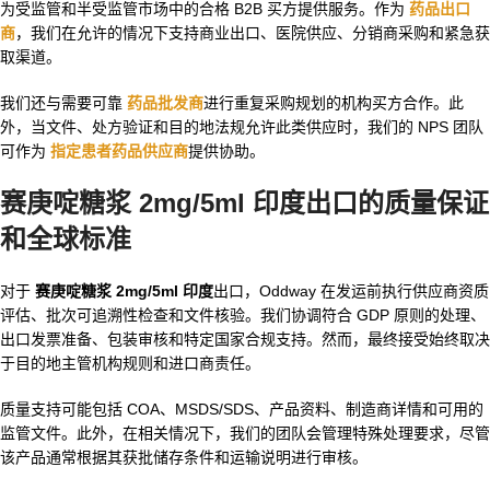
为受监管和半受监管市场中的合格 B2B 买方提供服务。作为
药品出口
商
，我们在允许的情况下支持商业出口、医院供应、分销商采购和紧急获
取渠道。
我们还与需要可靠
药品批发商
进行重复采购规划的机构买方合作。此
外，当文件、处方验证和目的地法规允许此类供应时，我们的 NPS 团队
可作为
指定患者药品供应商
提供协助。
赛庚啶糖浆 2mg/5ml 印度出口的质量保证
和全球标准
对于
赛庚啶糖浆 2mg/5ml 印度
出口，Oddway 在发运前执行供应商资质
评估、批次可追溯性检查和文件核验。我们协调符合 GDP 原则的处理、
出口发票准备、包装审核和特定国家合规支持。然而，最终接受始终取决
于目的地主管机构规则和进口商责任。
质量支持可能包括 COA、MSDS/SDS、产品资料、制造商详情和可用的
监管文件。此外，在相关情况下，我们的团队会管理特殊处理要求，尽管
该产品通常根据其获批储存条件和运输说明进行审核。