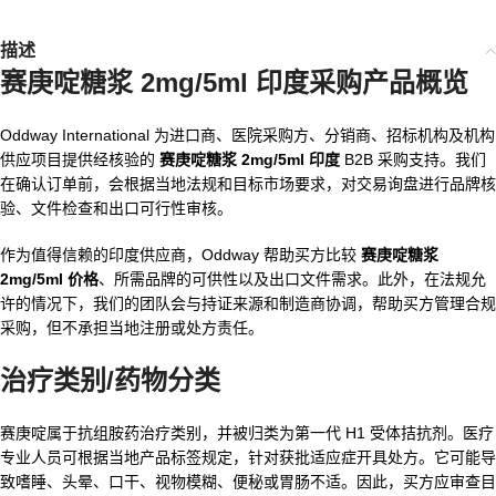
描述
赛庚啶糖浆 2mg/5ml 印度采购产品概览
Oddway International 为进口商、医院采购方、分销商、招标机构及机构
供应项目提供经核验的
赛庚啶糖浆 2mg/5ml 印度
B2B 采购支持。我们
在确认订单前，会根据当地法规和目标市场要求，对交易询盘进行品牌核
验、文件检查和出口可行性审核。
作为值得信赖的印度供应商，Oddway 帮助买方比较
赛庚啶糖浆
2mg/5ml 价格
、所需品牌的可供性以及出口文件需求。此外，在法规允
许的情况下，我们的团队会与持证来源和制造商协调，帮助买方管理合规
采购，但不承担当地注册或处方责任。
治疗类别/药物分类
赛庚啶属于抗组胺药治疗类别，并被归类为第一代 H1 受体拮抗剂。医疗
专业人员可根据当地产品标签规定，针对获批适应症开具处方。它可能导
致嗜睡、头晕、口干、视物模糊、便秘或胃肠不适。因此，买方应审查目