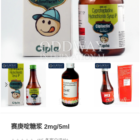
赛庚啶糖浆 2mg/5ml