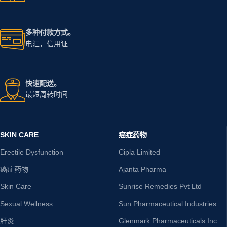
多种付款方式。
电汇，信用证
快速配送。
最短周转时间
SKIN CARE
癌症药物
Erectile Dysfunction
Cipla Limited
癌症药物
Ajanta Pharma
Skin Care
Sunrise Remedies Pvt Ltd
Sexual Wellness
Sun Pharmaceutical Industries
肝炎
Glenmark Pharmaceuticals Inc