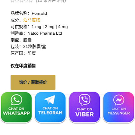
(
10
条客户评价)
品牌名称：Pomalid
成分：
泊马度胺
可供规格：
1 mg
|
2 mg
|
4 mg
制造商：Natco Pharma Ltd
剂型：胶囊
包装：21粒胶囊/盒
原产国：印度
仅在印度销售
询价 / 获取报价