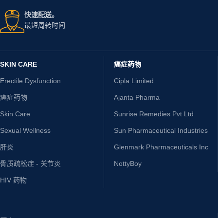
快速配送。
最短周转时间
SKIN CARE
癌症药物
Erectile Dysfunction
Cipla Limited
癌症药物
Ajanta Pharma
Skin Care
Sunrise Remedies Pvt Ltd
Sexual Wellness
Sun Pharmaceutical Industries
肝炎
Glenmark Pharmaceuticals Inc
骨质疏松症 - 关节炎
NottyBoy
HIV 药物