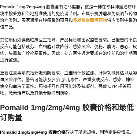
Pomalid 1mg/2mg/4mg 胶囊含有泊马度胺，这是一种在专科肿瘤治疗环
境中按处方和当地批准使用的免疫调节剂。它属于抗肿瘤和免疫调节药物
治疗类别。买家通常在肿瘤采购项目和
多发性骨髓瘤药物
供应类别中采购
该产品。
其使用仍须遵循临床医生指导、产品标签和国家监管要求。已报告的不良
反应可能包括疲劳、血细胞计数降低、感染风险、便秘、腹泻、恶心、皮
疹、头晕和血栓栓塞事件。因此，处方医生通常要求在治疗前和治疗期间
进行监测。
重要注意事项包括妊娠预防要求、血细胞计数监测、肝肾功能评估以及凝
血风险评估。警告可能涉及胚胎-胎儿毒性、严重皮肤反应、感染、神经
病变和血液学毒性。药物相互作用可能涉及抗凝剂、强效 CYP 相关药
物、激素治疗以及其他骨髓抑制药物。
Pomalid 1mg/2mg/4mg 胶囊价格和最低
订购量
Pomalid 1mg/2mg/4mg 胶囊价格
取决于所需规格、制造商供应情况、