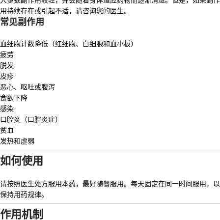
大多数副作用较轻，并会随着身体适应药物而逐渐消退。但是，如果副作
用持续存在或引起不适，请咨询您的医生。
常见副作用
血细胞计数降低（红细胞、白细胞和血小板）
疲劳
脱发
皮疹
恶心、呕吐或腹泻
食欲下降
感染
口腔炎（口腔炎症）
贫血
发热和虚弱
如何使用
请按照医生处方服用本药，最好随餐服用。每天固定在同一时间服用，以
保持用药规律。
作用机制