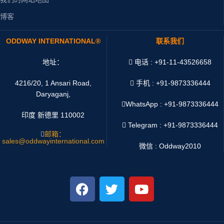
博客
ODDWAY INTERNATIONAL®
联系我们
地址：
电话 : +91-11-43526658
4216/20, 1 Ansari Road,
手机 : +91-9873336444
Daryaganj,
WhatsApp :
+91-9873336444
印度 新德里 110002
Telegram : +91-9873336444
邮箱：
sales@oddwayinternational.com
微信 : Oddway2010