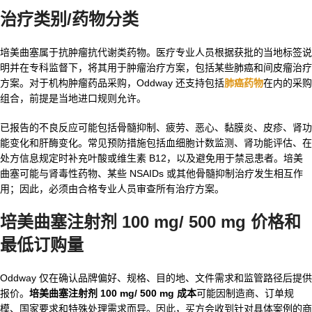
治疗类别/药物分类
培美曲塞属于抗肿瘤抗代谢类药物。医疗专业人员根据获批的当地标签说
明并在专科监督下，将其用于肿瘤治疗方案，包括某些肺癌和间皮瘤治疗
方案。对于机构肿瘤药品采购，Oddway 还支持包括
肺癌药物
在内的采购
组合，前提是当地进口规则允许。
已报告的不良反应可能包括骨髓抑制、疲劳、恶心、黏膜炎、皮疹、肾功
能变化和肝酶变化。常见预防措施包括血细胞计数监测、肾功能评估、在
处方信息规定时补充叶酸或维生素 B12，以及避免用于禁忌患者。培美
曲塞可能与肾毒性药物、某些 NSAIDs 或其他骨髓抑制治疗发生相互作
用；因此，必须由合格专业人员审查所有治疗方案。
培美曲塞注射剂 100 mg/ 500 mg 价格和
最低订购量
Oddway 仅在确认品牌偏好、规格、目的地、文件需求和监管路径后提供
报价。
培美曲塞注射剂 100 mg/ 500 mg 成本
可能因制造商、订单规
模、国家要求和特殊处理需求而异。因此，买方会收到针对具体案例的商