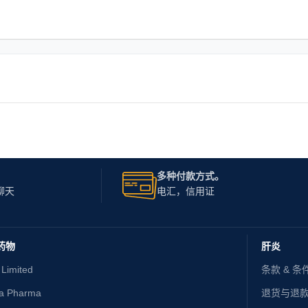
多种付款方式。
聊天
电汇，信用证
药物
肝炎
 Limited
条款 & 条
ta Pharma
退货与退