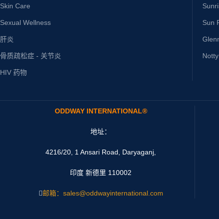
Skin Care
Sunr
Sexual Wellness
Sun P
肝炎
Glen
骨质疏松症 - 关节炎
Nott
HIV 药物
ODDWAY INTERNATIONAL®
地址：
4216/20, 1 Ansari Road, Daryaganj,
印度 新德里 110002
邮箱：sales@oddwayinternational.com