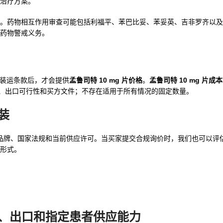
治疗方案。
。药物相互作用审查可能包括利福平、苯巴比妥、苯妥英、吉非罗齐以及
药物警戒义务。
文件和装运条款后，才会提供
孟鲁司特 10 mg 片价格
。
孟鲁司特 10 mg 片成本
置、出口可行性和买方文件；不存在适用于所有情况的固定数量。
装
品牌、国家法规和当前供应许可。当买家提交合规询价时，我们也可以评
形式。
批发、出口和指定患者供应能力