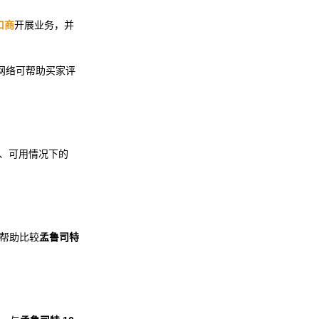
口商
开展业务，并
网络可帮助买家评
A、可用情况下的
们帮助比较
孟鲁司特