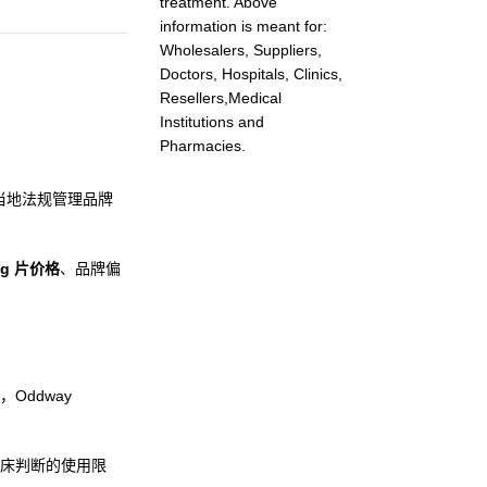
treatment. Above
information is meant for:
Wholesalers, Suppliers,
Doctors, Hospitals, Clinics,
Resellers,Medical
Institutions and
Pharmacies.
当地法规管理品牌
mg 片价格
、品牌偏
ddway
床判断的使用限