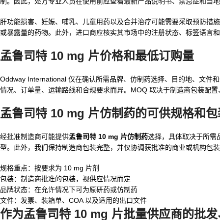
制。因此，处方专业人员在使用前应查看最新产品说明书、禁忌症和当地
肝功能损害、妊娠、哺乳、儿童用药以及合并治疗可能需要采取预防措施
或暴露量的药物。此外，进口商应核实其市场中的注册状态、标签语言和
孟鲁司特 10 mg 片价格和最低订购量
Oddway International 仅在确认所需品牌、仿制药选择、目的地、
情况、订单量、运输路线和合规要求而异。MOQ 取决于制造商包装配
孟鲁司特 10 mg 片仿制药的可供规格和包
经批准制造商可能提供
孟鲁司特 10 mg 片仿制药
选择，具体取决于所需
型。此外，我们保持制造商包装完整，并仅协调获批准的商业或机构包装
规格重点：按要求为 10 mg 片剂
包装：制造商批准的包装，视供应情况而定
品牌状态：在允许情况下可为原研药或仿制药
文件：发票、装箱单、COA 以及适用的出口文件
作为孟鲁司特 10 mg 片批量供应商的