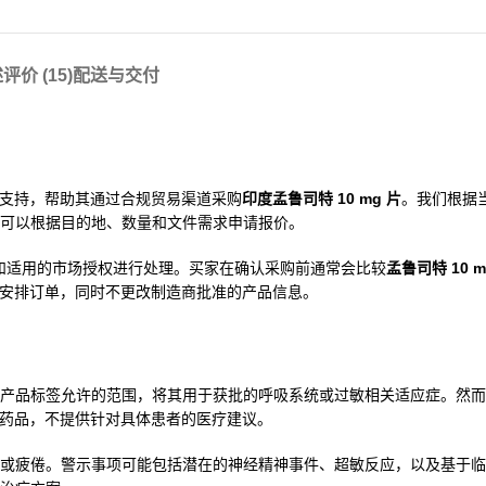
述
评价 (15)
配送与交付
买家提供支持，帮助其通过合规贸易渠道采购
印度孟鲁司特 10 mg 片
。我们根据
可以根据目的地、数量和文件需求申请报价。
标签和适用的市场授权进行处理。买家在确认采购前通常会比较
孟鲁司特 10 
进口商要求安排订单，同时不更改制造商批准的产品信息。
品标签允许的范围，将其用于获批的呼吸系统或过敏相关适应症。然而，O
供应该药品，不提供针对具体患者的医疗建议。
或疲倦。警示事项可能包括潜在的神经精神事件、超敏反应，以及基于临