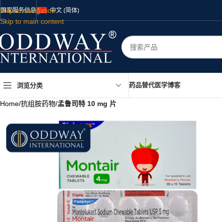
Skip to navigation
国家
服务
信息
中文 (简体)
Skip to main content
药品
替代医学
博客
浏览分类
Home
/
抗组胺药物
/
孟鲁司特 10 mg 片