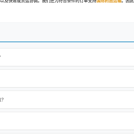
以及快递或货运协调。我们还为符合条件的订单支持
国际药品运输
。因此
？
供应？