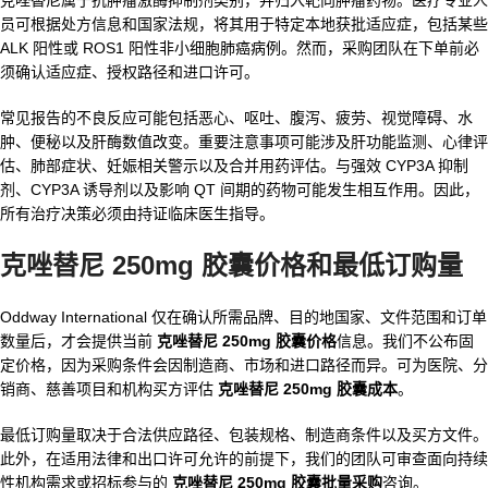
员可根据处方信息和国家法规，将其用于特定本地获批适应症，包括某些
ALK 阳性或 ROS1 阳性非小细胞肺癌病例。然而，采购团队在下单前必
须确认适应症、授权路径和进口许可。
常见报告的不良反应可能包括恶心、呕吐、腹泻、疲劳、视觉障碍、水
肿、便秘以及肝酶数值改变。重要注意事项可能涉及肝功能监测、心律评
估、肺部症状、妊娠相关警示以及合并用药评估。与强效 CYP3A 抑制
剂、CYP3A 诱导剂以及影响 QT 间期的药物可能发生相互作用。因此，
所有治疗决策必须由持证临床医生指导。
克唑替尼 250mg 胶囊价格和最低订购量
Oddway International 仅在确认所需品牌、目的地国家、文件范围和订单
数量后，才会提供当前
克唑替尼 250mg 胶囊价格
信息。我们不公布固
定价格，因为采购条件会因制造商、市场和进口路径而异。可为医院、分
销商、慈善项目和机构买方评估
克唑替尼 250mg 胶囊成本
。
最低订购量取决于合法供应路径、包装规格、制造商条件以及买方文件。
此外，在适用法律和出口许可允许的前提下，我们的团队可审查面向持续
性机构需求或招标参与的
克唑替尼 250mg 胶囊批量采购
咨询。