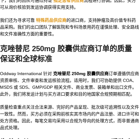
下，我们的团队可通过持证
指定患者供应商
流程进行协调。因此，买方
可从询价核验到发运协调获得实用支持。
我们还为寻求可靠
特殊药品供应商
的进口商，支持肿瘤及高价值专科药
品采购。我们的出口团队了解医院和专科场景用药在谨慎处理、安全路线
和文件准确性方面的重要性。
克唑替尼 250mg 胶囊供应商订单的质量
保证和全球标准
Oddway International 针对
克唑替尼 250mg 胶囊供应商
订单遵循供应商
资质审核、文件审查和发运核验流程。适用时，我们可协助提供 COA、
MSDS 或 SDS、GMP/GDP 相关文件、商业发票、装箱单和出口文件。
此外，我们将发运计划与买方进口要求和目的地国家合规预期相匹配。
质量检查重点关注合法来源、完好的产品呈现、批次级可追溯性以及文件
一致性。然而，买方必须在采购前核实其市场内的产品注册、进口许可和
处方资格。因此，每笔交易均采用以合规为导向的处理方式，而非普通商
品式处理。