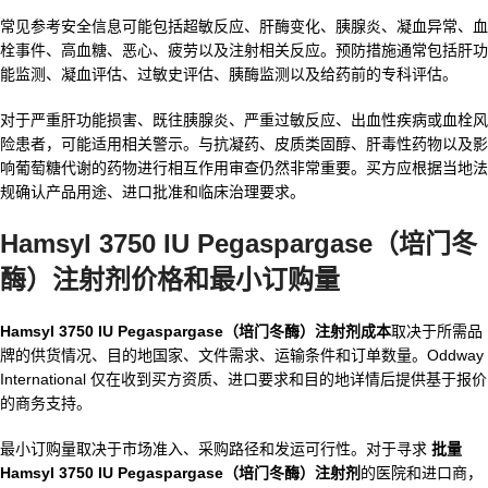
常见参考安全信息可能包括超敏反应、肝酶变化、胰腺炎、凝血异常、血
栓事件、高血糖、恶心、疲劳以及注射相关反应。预防措施通常包括肝功
能监测、凝血评估、过敏史评估、胰酶监测以及给药前的专科评估。
对于严重肝功能损害、既往胰腺炎、严重过敏反应、出血性疾病或血栓风
险患者，可能适用相关警示。与抗凝药、皮质类固醇、肝毒性药物以及影
响葡萄糖代谢的药物进行相互作用审查仍然非常重要。买方应根据当地法
规确认产品用途、进口批准和临床治理要求。
Hamsyl 3750 IU Pegaspargase（培门冬
酶）注射剂价格和最小订购量
Hamsyl 3750 IU Pegaspargase（培门冬酶）注射剂成本
取决于所需品
牌的供货情况、目的地国家、文件需求、运输条件和订单数量。Oddway
International 仅在收到买方资质、进口要求和目的地详情后提供基于报价
的商务支持。
最小订购量取决于市场准入、采购路径和发运可行性。对于寻求
批量
Hamsyl 3750 IU Pegaspargase（培门冬酶）注射剂
的医院和进口商，