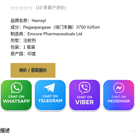
(
10
条客户评价)
品牌名称：Hamsyl
成分：Pegaspargase（培门冬酶）3750 IU/5ml
制造商：Emcure Pharmaceuticals Ltd
剂型：注射剂
包装：1 瓶装
原产国：印度
询价 / 获取报价
描述