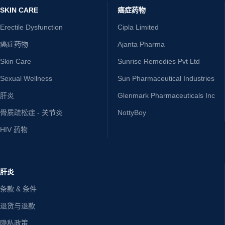
SKIN CARE
癌症药物
Erectile Dysfunction
Cipla Limited
癌症药物
Ajanta Pharma
Skin Care
Sunrise Remedies Pvt Ltd
Sexual Wellness
Sun Pharmaceutical Industries
肝炎
Glenmark Pharmaceuticals Inc
骨质疏松症 - 关节炎
NottyBoy
HIV 药物
肝炎
条款 & 条件
退货与退款
隐私政策