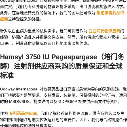
Oddway International 向持牌药品企业、医院、政府关联机构和专科进口
商供货。我们为专科肿瘤药物管理批发采购、出口协调和紧急准入请求。
此外，在当地法律允许的情况下，我们的团队还可作为
指定患者药品供
应商
支持受控采购路径。
针对以白血病为重点的机构需求，我们可凭借作为
白血病药物供应商
的
经验，协调产品准入并提供文件支持。然而，所有供应均受处方管控、进
口许可、制造商供货情况以及目的地国家法规约束。
Hamsyl 3750 IU Pegaspargase（培门冬
酶）注射剂供应商
采购的质量保证和全球
标准
Oddway International 对敏感药品出口遵循以质量为导向的采购实践。我
们可根据买方监管要求，支持发票、装箱单、可获得时的分析证书、适用
时的 MSDS/SDS、批次详情以及 GDP/GMP 相关供应商文件等资料。
作为
专科药品供应商
，我们了解经验证的处理流程、供应商筛选以及生
物制剂和肿瘤注射剂受控发运计划的重要性。因此，我们与合格物流合作
伙伴协调温控和特殊处理发运。