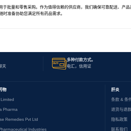
400mg 片剂，适用于批量和零售采购。作为值得信赖的供应商，我们确保可靠配送、
的团队随时准备协助您满足所有药品需求。
多种付款方式。
聊天
电汇，信用证
药物
肝炎
 Limited
条款 & 条
ta Pharma
退货与退
ise Remedies Pvt Ltd
隐私政策
harmaceutical Industries
联系我们