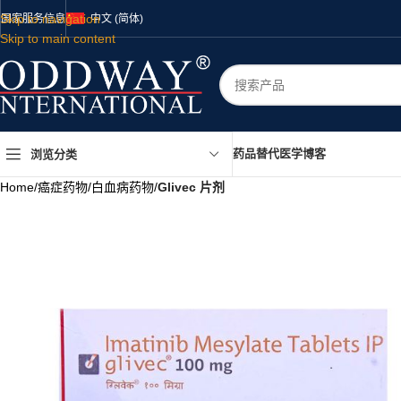
Skip to navigation
国家
服务
信息
中文 (简体)
Skip to main content
药品
替代医学
博客
浏览分类
Home
/
癌症药物
/
白血病药物
/
Glivec 片剂