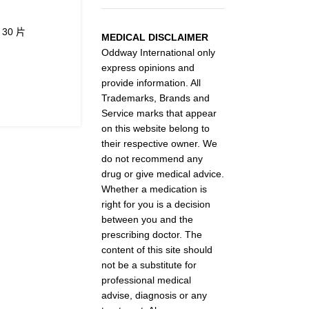
 30 片
MEDICAL DISCLAIMER
Oddway International only
express opinions and
provide information. All
Trademarks, Brands and
Service marks that appear
on this website belong to
their respective owner. We
do not recommend any
drug or give medical advice.
Whether a medication is
right for you is a decision
between you and the
prescribing doctor. The
content of this site should
not be a substitute for
professional medical
advise, diagnosis or any