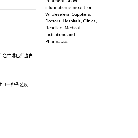
treatment. Above
information is meant for:
Wholesalers, Suppliers,
Doctors, Hospitals, Clinics,
Resellers,Medical
Institutions and
Pharmacies.
L）和急性淋巴细胞白
多症（一种骨髓疾