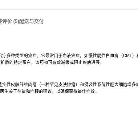
述
评价 (5)
配送与交付
的药物，广泛用于治疗多种类型的癌症。它最常用于血液癌症，如慢性髓性白血病（CM
长和扩散的特定蛋白，该药物可有效减缓或阻止疾病进展。
用于管理隆突性皮肤纤维肉瘤（一种罕见皮肤肿瘤）和侵袭性系统性肥大细胞增
医生关于剂量和疗程的建议，以确保获得最佳疗效。