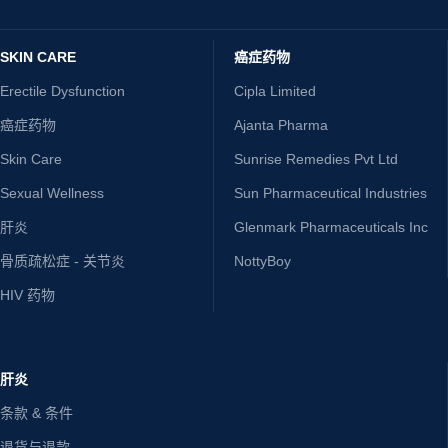
SKIN CARE
癌症药物
Erectile Dysfunction
Cipla Limited
癌症药物
Ajanta Pharma
Skin Care
Sunrise Remedies Pvt Ltd
Sexual Wellness
Sun Pharmaceutical Industries
肝炎
Glenmark Pharmaceuticals Inc
骨质疏松症 - 关节炎
NottyBoy
HIV 药物
肝炎
条款 & 条件
退货与退款