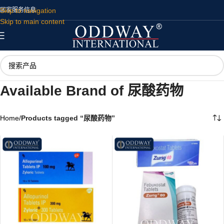
Skip to navigation
国家
服务
信息
Skip to main content
Available Brand of 尿酸药物
Home
/
Products tagged “尿酸药物”