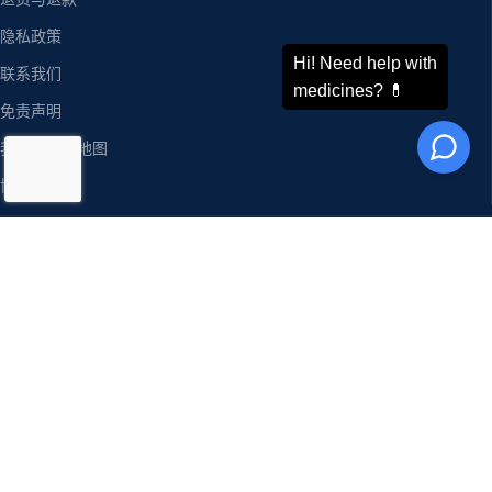
隐私政策
联系我们
免责声明
我们的网站地图
博客
ODDWAY INTERNATIONAL®
联系我们
地址：
电话 : +91-11-43526658
4216/20, 1 Ansari Road,
手机 : +91-9873336444
Daryaganj,
WhatsApp :
+91-9873336444
印度 新德里 110002
Telegram : +91-9873336444
邮箱：
sales@oddwayinternational.com
微信 : Oddway2010