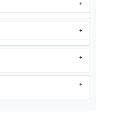
+
+
+
+