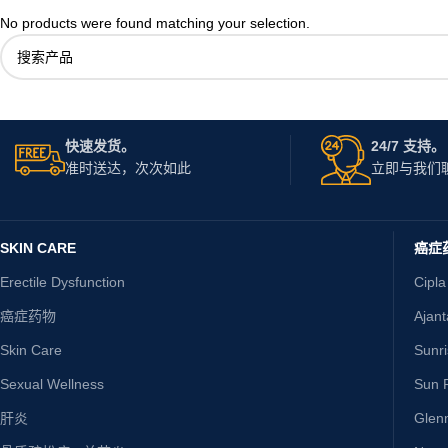
No products were found matching your selection.
快速发货。
24/7 支持。
准时送达，次次如此
立即与我们
SKIN CARE
癌症
Erectile Dysfunction
Cipla
癌症药物
Ajan
Skin Care
Sunr
Sexual Wellness
Sun P
肝炎
Glen