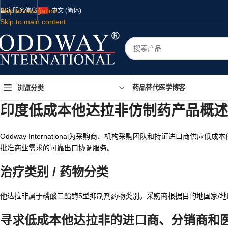
Skip to navigation
国家
服务
信息
中文 (简体)
Skip to main content
药品
替代医学
博客
浏览分类
印度
低成本他达拉非仿制药
产品概述
Oddway International为采购商、机构采购团队和持证进口商供
批准商业需求的可靠出口协调服务。
治疗类别 / 药物分类
他达拉非属于磷酸二酯酶5型抑制剂药物类别。采购商根据目的地国家/
寻求
低成本他达拉非
的进口商、分销商和