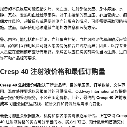
报告的不良反应可能包括头痛、高血压、注射部位反应、身体疼痛、水
肿、恶心、发热和血栓栓塞事件。对于未控制的高血压、心血管病史、癫
痫发作风险、超敏反应或需要监测血红蛋白的情况，可能需要采取预防措
施。然而，临床使用必须遵循当地处方信息和医院方案。
警示内容可能包括血压监测、血红蛋白控制、血栓风险评估和超敏反应管
理。药物相互作用风险可能因患者情况和合并治疗而异；因此，医疗专业
人员应在使用前审查所有用药。采购团队应在购买前确认当地注册、进口
许可和产品标签要求。
Cresp 40 注射液价格和最低订购量
Cresp 40 注射液价格
取决于所需品牌、目的地国家、订单数量、文件范
围、温度处理要求以及报价时的可供情况。Oddway International 仅提供
基于报价的采购服务，不公布固定价格。此外，最终的
Cresp 40 注射液
成本
可能会因货运路线、监管文件和特殊处理需求而变化。
最低订购量会根据批发、机构和指名患者需求逐案评估。正在查询 Cresp
40 注射液价格的买方可分享目的地、买方许可证、预计数量和首选交付