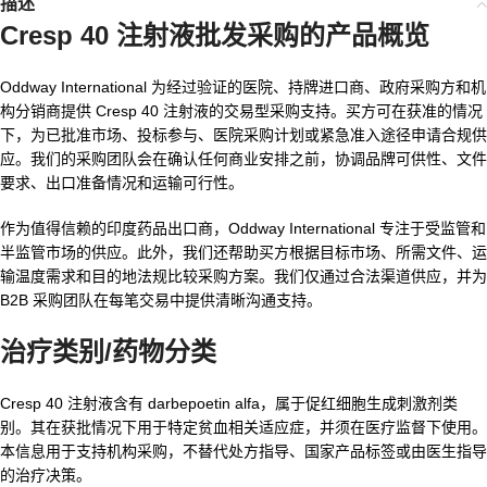
描述
Cresp 40 注射液批发
采购的产品概览
Oddway International 为经过验证的医院、持牌进口商、政府采购方和机
构分销商提供 Cresp 40 注射液的交易型采购支持。买方可在获准的情况
下，为已批准市场、投标参与、医院采购计划或紧急准入途径申请合规供
应。我们的采购团队会在确认任何商业安排之前，协调品牌可供性、文件
要求、出口准备情况和运输可行性。
作为值得信赖的印度药品出口商，Oddway International 专注于受监管和
半监管市场的供应。此外，我们还帮助买方根据目标市场、所需文件、运
输温度需求和目的地法规比较采购方案。我们仅通过合法渠道供应，并为
B2B 采购团队在每笔交易中提供清晰沟通支持。
治疗类别/药物分类
Cresp 40 注射液含有 darbepoetin alfa，属于促红细胞生成刺激剂类
别。其在获批情况下用于特定贫血相关适应症，并须在医疗监督下使用。
本信息用于支持机构采购，不替代处方指导、国家产品标签或由医生指导
的治疗决策。