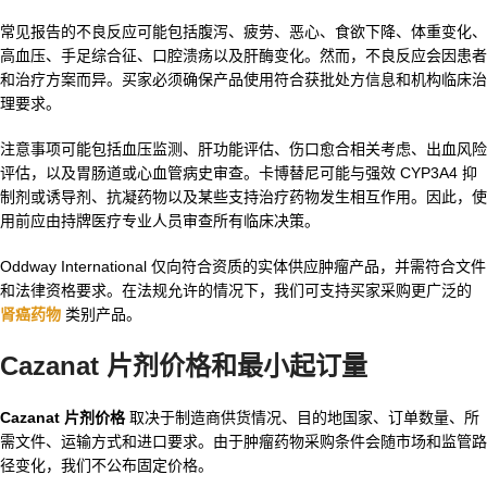
常见报告的不良反应可能包括腹泻、疲劳、恶心、食欲下降、体重变化、
高血压、手足综合征、口腔溃疡以及肝酶变化。然而，不良反应会因患者
和治疗方案而异。买家必须确保产品使用符合获批处方信息和机构临床治
理要求。
注意事项可能包括血压监测、肝功能评估、伤口愈合相关考虑、出血风险
评估，以及胃肠道或心血管病史审查。卡博替尼可能与强效 CYP3A4 抑
制剂或诱导剂、抗凝药物以及某些支持治疗药物发生相互作用。因此，使
用前应由持牌医疗专业人员审查所有临床决策。
Oddway International 仅向符合资质的实体供应肿瘤产品，并需符合文件
和法律资格要求。在法规允许的情况下，我们可支持买家采购更广泛的
肾癌药物
类别产品。
Cazanat 片剂价格和最小起订量
Cazanat 片剂价格
取决于制造商供货情况、目的地国家、订单数量、所
需文件、运输方式和进口要求。由于肿瘤药物采购条件会随市场和监管路
径变化，我们不公布固定价格。