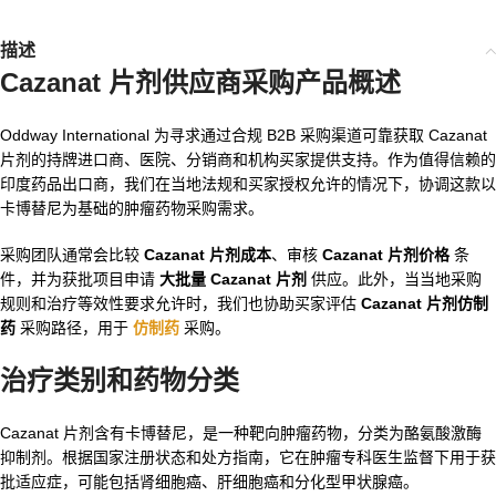
描述
Cazanat 片剂供应商
采购产品概述
Oddway International 为寻求通过合规 B2B 采购渠道可靠获取 Cazanat
片剂的持牌进口商、医院、分销商和机构买家提供支持。作为值得信赖的
印度药品出口商，我们在当地法规和买家授权允许的情况下，协调这款以
卡博替尼为基础的肿瘤药物采购需求。
采购团队通常会比较
Cazanat 片剂成本
、审核
Cazanat 片剂价格
条
件，并为获批项目申请
大批量 Cazanat 片剂
供应。此外，当当地采购
规则和治疗等效性要求允许时，我们也协助买家评估
Cazanat 片剂仿制
药
采购路径，用于
仿制药
采购。
治疗类别和药物分类
Cazanat 片剂含有卡博替尼，是一种靶向肿瘤药物，分类为酪氨酸激酶
抑制剂。根据国家注册状态和处方指南，它在肿瘤专科医生监督下用于获
批适应症，可能包括肾细胞癌、肝细胞癌和分化型甲状腺癌。